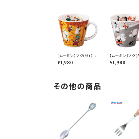
【ムーミン】マグ(秋)【M
【ムーミン】マグ(
M9600】MM9603-1
M9600】MM96
¥1,980
¥1,980
1
1
その他の商品