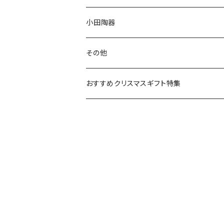
リトルミイの日記念アイテム
ボウル
スヌーピー
LISA LARSON(リサラーソン)
ねこ企画
小田陶器
ガラスウェア
ピーターラビット
LAURA ASHLEY(ローラ アシュレイ)
Cecera(セセラ)
さざなみ
その他
カトラリー
ポケットモンスター
Finlayson(フィンレイソン)
CELEC(セレック)
吉祥
リサイクル食器
おすすめクリスマスギフト特集
お子様用食器
ちいかわ
日比谷花壇
ユニバーサルプレート
櫛目
その他
mofusand（モフサンド）
香蘭社
吉祥
メイメイウェア
mofsand×日比谷花壇
HANAE MORI(ハナエモリ)
隅切り重箱
SoSo(ソソ）
助六の日常
THE BEATLES(ザ・ビートルズ)
komon(コモン)
旅籠