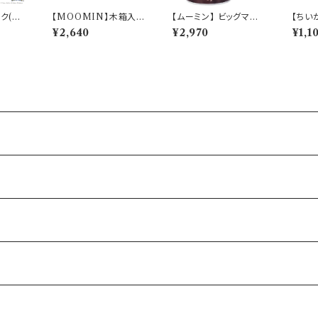
ーク(ヒ
【MOOMIN】木箱入マ
【ムーミン】 ビッグマグ
【ちい
ketch】
グ(アイムリトルミイ)【M
（夕日）【MM3200】
【CK
¥2,640
¥2,970
¥1,1
M16000】MM16001
33
-11H