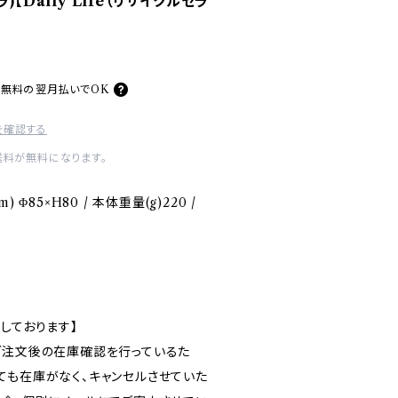
)【Daily Life（リサイクルセラ
料無料の
翌月払いでOK
を確認する
送料が無料になります。
Φ85×H80 / 本体重量(g)220 /
しております】
ご注文後の在庫確認を行っているた
ても在庫がなく、キャンセルさせていた