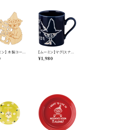
ミン】 木製コース
【ムーミン】マグ(スナフ
スナフキン）【木製
キン）【MM9000】M
0
¥1,980
ター】
M9003-11