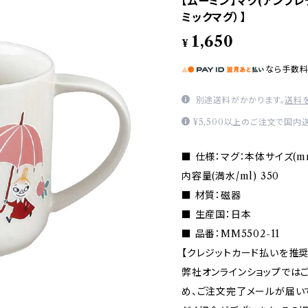
【ムーミン】マグ(アンブレラ
ミックマグ）】
1,650
¥
なら
手数
別途送料がかかります。
送料
¥5,500以上のご注文で国内
■ 仕様：マグ：本体サイズ(mm) 
内容量(満水/ml) 350
■ 材質：磁器
■ 生産国：日本
■ 品番：MM5502-11
【クレジットカード払いを推奨
弊社オンラインショップでは
め、ご注文完了メールが届い