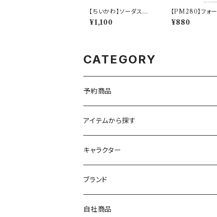
【ちいかわ】ソーダスプ
【PM280】フォ
ーン(ちいかわ)【CKW4
トカゲ)【Daily S
¥1,100
¥880
0】CKW41-850
PM282-851
CATEGORY
予約商品
アイテムから探す
九谷焼
キャラクター
マグ＆カップ
ムーミン
ブランド
80th記念アイテム
プレート
MOOMIN ANIMATION
LA AMYS(エミーズ)
自社商品