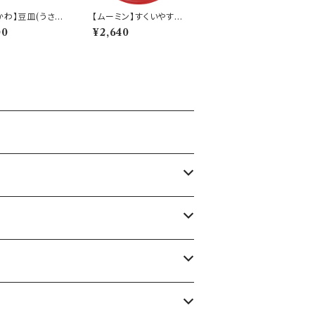
かわ】豆皿(うさぎ)
【ムーミン】すくいやすい
W20】CKW23-3
カレー皿（リトルミィ）
00
¥2,640
【MM9000】MM900
2-320