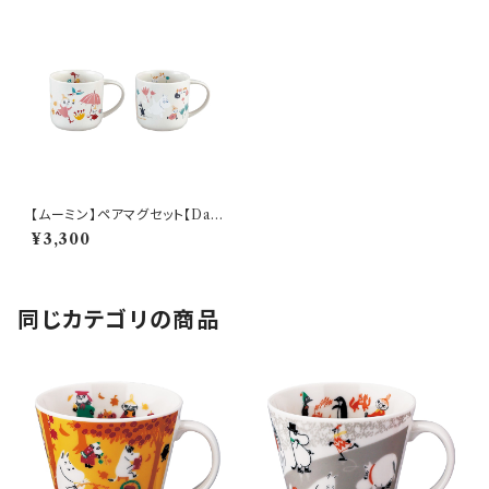
【ムーミン】ペアマグセット【Dail
y Life（リサイクルセラミックマ
¥3,300
グ）】
同じカテゴリの商品