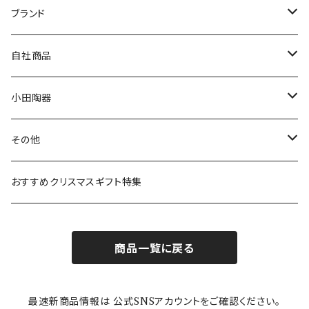
マグ＆カップ
ムーミン
ブランド
80th記念アイテム
プレート
MOOMIN ANIMATION
LA AMYS(エミーズ)
自社商品
リトルミイの日記念アイテム
ボウル
スヌーピー
LISA LARSON(リサラーソン)
ねこ企画
小田陶器
ガラスウェア
ピーターラビット
LAURA ASHLEY(ローラ アシュレイ)
Cecera(セセラ)
さざなみ
その他
カトラリー
ポケットモンスター
Finlayson(フィンレイソン)
CELEC(セレック)
吉祥
リサイクル食器
おすすめクリスマスギフト特集
お子様用食器
ちいかわ
日比谷花壇
ユニバーサルプレート
櫛目
商品一覧に戻る
その他
mofusand（モフサンド）
香蘭社
吉祥
メイメイウェア
最速新商品情報は 公式SNSアカウントをご確認ください。
mofsand×日比谷花壇
HANAE MORI(ハナエモリ)
隅切り重箱
SoSo(ソソ）