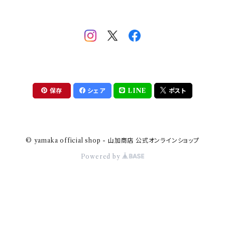
助六の日常
THE BEATLES(ザ・ビートルズ)
komon(コモン)
旅籠
コウペンちゃん
アニカ・ヒュエット
華日和
わんなり
ちびまる子ちゃんandクレヨンしんちゃん
【山加商店×yaeko】migratory bird
HAPPY DINING(ハッピーダイニング)
プラティコ
保存
シェア
LINE
ポスト
クレヨンしんちゃん
tissage(ティサージュ）
titto(チット)
© yamaka official shop - 山加商店 公式オンラインショップ
ハローキティ
結
Powered by
サンリオキャラクターズ
すずめ茶器
ちびまる子ちゃん
frill(フリル)