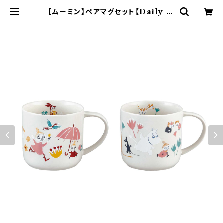
【ムーミン】ペアマグセット【Daily Li
fe（リサイクルセラミックマグ）】 | ya
maka official shop - 山加商店
公式オンラインショップ