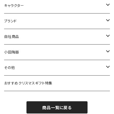
九谷焼
キャラクター
マグ＆カップ
ムーミン
ブランド
80th記念アイテム
プレート
MOOMIN ANIMATION
LA AMYS(エミーズ)
自社商品
リトルミイの日記念アイテム
ボウル
スヌーピー
LISA LARSON(リサラーソン)
ねこ企画
小田陶器
ガラスウェア
ピーターラビット
LAURA ASHLEY(ローラ アシュレイ)
Cecera(セセラ)
さざなみ
その他
カトラリー
ポケットモンスター
Finlayson(フィンレイソン)
CELEC(セレック)
吉祥
リサイクル食器
おすすめクリスマスギフト特集
お子様用食器
ちいかわ
日比谷花壇
ユニバーサルプレート
櫛目
商品一覧に戻る