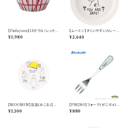
【Finlayson】13ボウル（レッド）
【ムーミン】すくいやすいカレー皿
【コロナ】
（ムーミン）【MM9000】MM9
¥1,980
¥2,640
001-320
【MOOMIN】豆皿(おこる)【M
【PM280】フォーク(ゼニガメ)
M14000】MM14003-333
【Daily Sketch】PM283-851
¥1,100
¥880