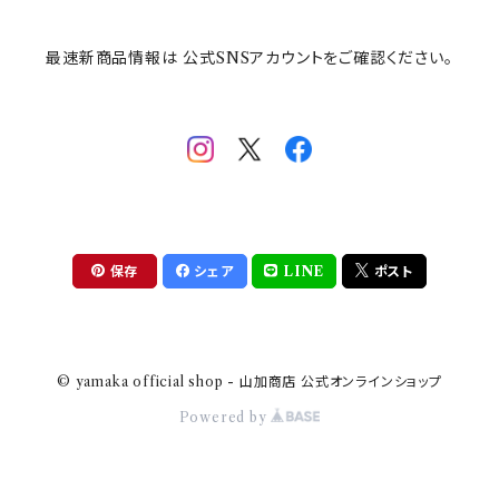
その他
mofusand（モフサンド）
香蘭社
吉祥
メイメイウェア
最速新商品情報は 公式SNSアカウントをご確認ください。
mofsand×日比谷花壇
HANAE MORI(ハナエモリ)
隅切り重箱
SoSo(ソソ）
助六の日常
THE BEATLES(ザ・ビートルズ)
komon(コモン)
旅籠
コウペンちゃん
アニカ・ヒュエット
華日和
わんなり
ちびまる子ちゃんandクレヨンしんちゃん
【山加商店×yaeko】migratory bird
HAPPY DINING(ハッピーダイニング)
プラティコ
保存
シェア
LINE
ポスト
クレヨンしんちゃん
tissage(ティサージュ）
titto(チット)
© yamaka official shop - 山加商店 公式オンラインショップ
ハローキティ
結
Powered by
サンリオキャラクターズ
すずめ茶器