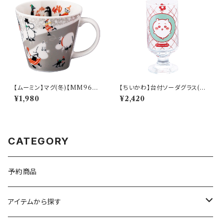
【ムーミン】マグ(冬)【MM960
【ちいかわ】台付ソーダグラス(ち
0】MM9604-11
いかわ)【CKW40】CKW41-81
¥1,980
¥2,420
3
CATEGORY
予約商品
アイテムから探す