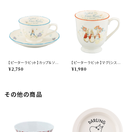
【ピーターラビット】カップ＆ソー
【ピーターラビット】マグ(シスタ
サー(ピーター)【PR650】 PR6
ーズ)【PR650】 PR652-11
¥2,750
¥1,980
51-28
その他の商品