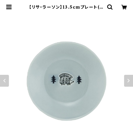
【リサ・ラーソン】13.5cmプレート(グ
レー)【stroll(ストロール)】 | yama
ka official shop - 山加商店 公
式オンラインショップ