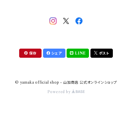
助六の日常
THE BEATLES(ザ・ビートルズ)
komon(コモン)
旅籠
コウペンちゃん
アニカ・ヒュエット
華日和
わんなり
ちびまる子ちゃんandクレヨンしんちゃん
【山加商店×yaeko】migratory bird
HAPPY DINING(ハッピーダイニング)
プラティコ
保存
シェア
LINE
ポスト
クレヨンしんちゃん
tissage(ティサージュ）
titto(チット)
© yamaka official shop - 山加商店 公式オンラインショップ
ハローキティ
結
Powered by
サンリオキャラクターズ
すずめ茶器
ちびまる子ちゃん
frill(フリル)