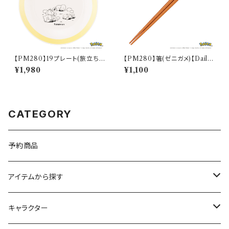
【PM280】19プレート(旅立ち)
【PM280】箸(ゼニガメ)【Daily
【Daily Sketch】PM285-330
Sketch】PM283-840
¥1,980
¥1,100
CATEGORY
予約商品
アイテムから探す
九谷焼
キャラクター