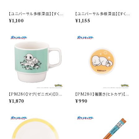
【ユニバーサル多様深皿】【すくい
【ユニバーサル多様深皿】【すくい
やすいうつわ】14cm ディーププ
やすいうつわ】16.5cm ディープ
¥1,100
¥1,155
レート（ホワイト）【NB10】
プレート（ホワイト）【NB10】
【PM280】マグ(ゼニガメ)【Dail
【PM280】箸置き(ヒトカゲ)【D
y Sketch】PM283-11
aily Sketch】PM282-402
¥1,870
¥990