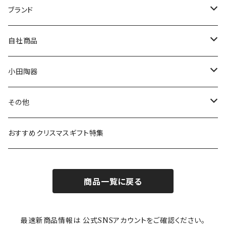
マグ＆カップ
ムーミン
ブランド
80th記念アイテム
プレート
MOOMIN ANIMATION
LA AMYS(エミーズ)
自社商品
リトルミイの日記念アイテム
ボウル
スヌーピー
LISA LARSON(リサラーソン)
ねこ企画
小田陶器
ガラスウェア
ピーターラビット
LAURA ASHLEY(ローラ アシュレイ)
Cecera(セセラ)
さざなみ
その他
カトラリー
ポケットモンスター
Finlayson(フィンレイソン)
CELEC(セレック)
吉祥
リサイクル食器
おすすめクリスマスギフト特集
お子様用食器
ちいかわ
日比谷花壇
ユニバーサルプレート
櫛目
商品一覧に戻る
その他
mofusand（モフサンド）
香蘭社
吉祥
メイメイウェア
最速新商品情報は 公式SNSアカウントをご確認ください。
mofsand×日比谷花壇
HANAE MORI(ハナエモリ)
隅切り重箱
SoSo(ソソ）