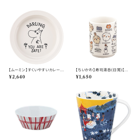
【ムーミン】すくいやすいカレー皿
【ちいかわ】寿司湯呑(日常)【CK
（ムーミン）【MM9000】MM9
W50】CKW51-327
¥2,640
¥1,650
001-320