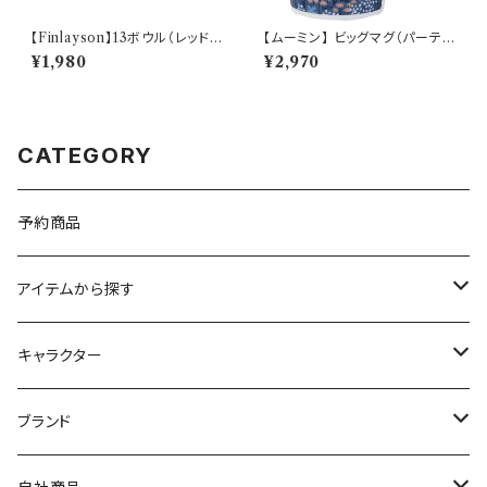
【Finlayson】13ボウル（レッド）
【ムーミン】 ビッグマグ（パーテ
【コロナ】
ィ）【MM3200】MM3203-35
¥1,980
¥2,970
CATEGORY
予約商品
アイテムから探す
九谷焼
キャラクター
マグ＆カップ
ムーミン
ブランド
80th記念アイテム