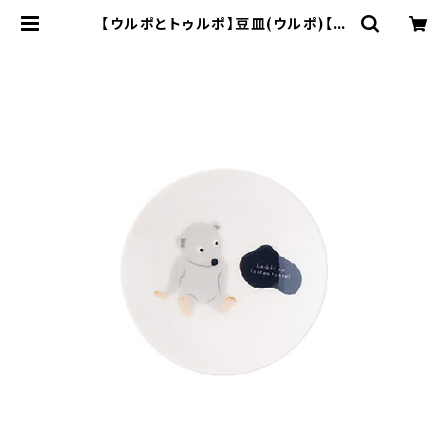
【ウルポとトゥルポ】豆皿(ウルポ)【U
LP10】 | yamaka official shop
- 山加商店 公式オンラインショップ