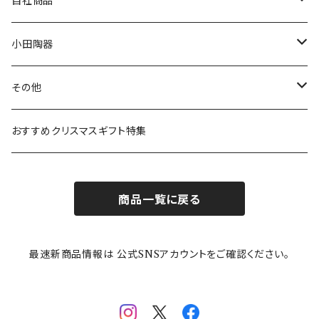
プレート
MOOMIN ANIMATION
LA AMYS(エミーズ)
自社商品
リトルミイの日記念アイテム
ボウル
スヌーピー
LISA LARSON(リサラーソン)
ねこ企画
小田陶器
ガラスウェア
ピーターラビット
LAURA ASHLEY(ローラ アシュレイ)
Cecera(セセラ)
さざなみ
その他
カトラリー
ポケットモンスター
Finlayson(フィンレイソン)
CELEC(セレック)
吉祥
リサイクル食器
おすすめクリスマスギフト特集
お子様用食器
ちいかわ
日比谷花壇
ユニバーサルプレート
櫛目
商品一覧に戻る
その他
mofusand（モフサンド）
香蘭社
吉祥
メイメイウェア
最速新商品情報は 公式SNSアカウントをご確認ください。
mofsand×日比谷花壇
HANAE MORI(ハナエモリ)
隅切り重箱
SoSo(ソソ）
助六の日常
THE BEATLES(ザ・ビートルズ)
komon(コモン)
旅籠