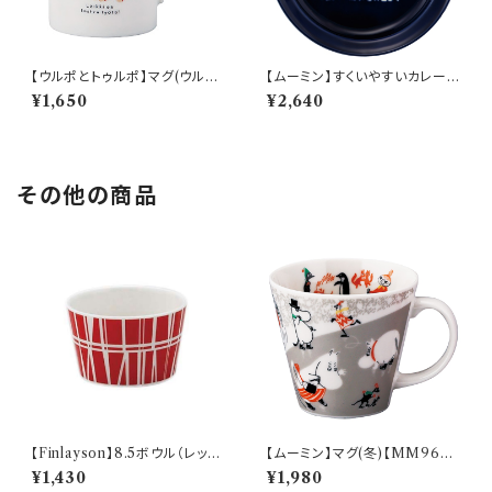
【ウルポとトゥルポ】マグ(ウルポ
【ムーミン】すくいやすいカレー皿
とトゥルポ)【ULP10】
（スナフキン）【MM9000】MM
¥1,650
¥2,640
9003-320
その他の商品
【Finlayson】8.5ボウル（レッ
【ムーミン】マグ(冬)【MM960
ド）【コロナ】
0】MM9604-11
¥1,430
¥1,980