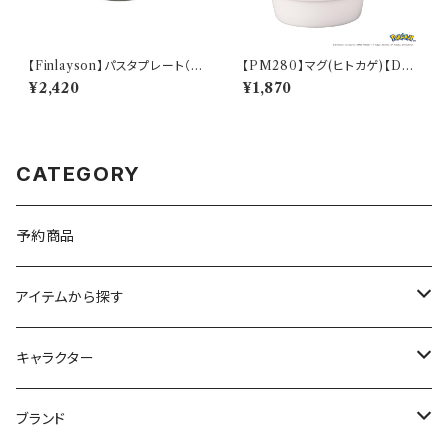
【Finlayson】パスタプレート（レ
【PM280】マグ(ヒトカゲ)【Dail
ッド）【コロナ】
y Sketch】PM282-11
¥2,420
¥1,870
CATEGORY
予約商品
アイテムから探す
九谷焼
キャラクター
マグ＆カップ
ムーミン
ブランド