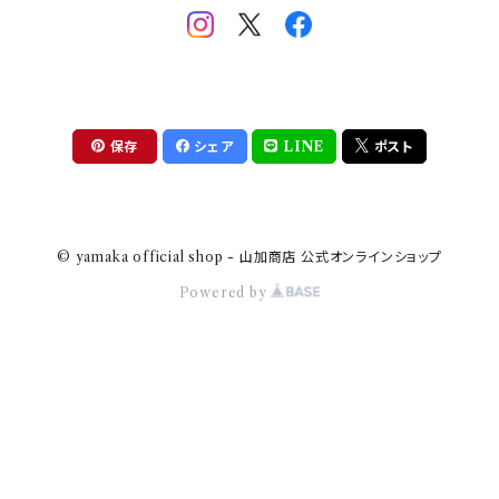
助六の日常
THE BEATLES(ザ・ビートルズ)
komon(コモン)
旅籠
コウペンちゃん
アニカ・ヒュエット
華日和
わんなり
ちびまる子ちゃんandクレヨンしんちゃん
【山加商店×yaeko】migratory bird
HAPPY DINING(ハッピーダイニング)
プラティコ
保存
シェア
LINE
ポスト
クレヨンしんちゃん
tissage(ティサージュ）
titto(チット)
© yamaka official shop - 山加商店 公式オンラインショップ
ハローキティ
結
Powered by
サンリオキャラクターズ
すずめ茶器
ちびまる子ちゃん
frill(フリル)
LINE CREATORS
honoka(ほのか）