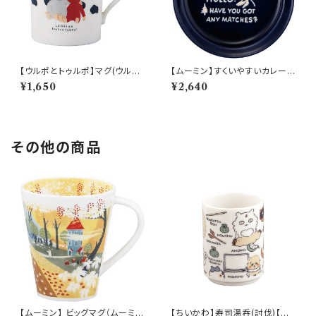
【ウルポとトゥルポ】マグ(ウルポ
【ムーミン】すくいやすいカレー皿
とトゥルポ)【ULP10】
（スナフキン）【MM9000】MM
¥1,650
¥2,640
9003-320
その他の商品
【ムーミン】 ビッグマグ（ムーミン
【ちいかわ】寿司湯呑(討伐)【CK