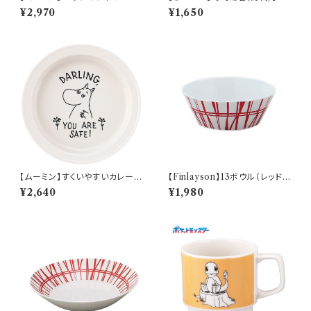
ハウス）【MM3200】MM3204
W50】CKW52-327
¥2,970
¥1,650
-35
【ムーミン】すくいやすいカレー皿
【Finlayson】13ボウル（レッド）
（ムーミン）【MM9000】MM9
【コロナ】
¥2,640
¥1,980
001-320