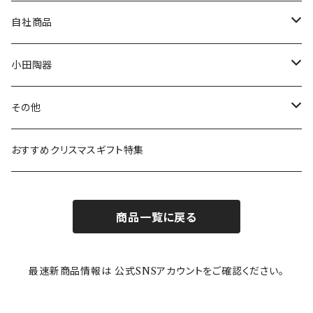
80th記念アイテム
プレート
MOOMIN ANIMATION
LA AMYS(エミーズ)
自社商品
リトルミイの日記念アイテム
ボウル
スヌーピー
LISA LARSON(リサラーソン)
ねこ企画
小田陶器
ガラスウェア
ピーターラビット
LAURA ASHLEY(ローラ アシュレイ)
Cecera(セセラ)
さざなみ
その他
カトラリー
ポケットモンスター
Finlayson(フィンレイソン)
CELEC(セレック)
吉祥
リサイクル食器
おすすめクリスマスギフト特集
お子様用食器
ちいかわ
日比谷花壇
ユニバーサルプレート
櫛目
商品一覧に戻る
その他
mofusand（モフサンド）
香蘭社
吉祥
メイメイウェア
最速新商品情報は 公式SNSアカウントをご確認ください。
mofsand×日比谷花壇
HANAE MORI(ハナエモリ)
隅切り重箱
SoSo(ソソ）