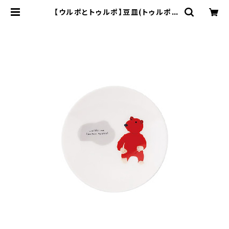
【ウルポとトゥルポ】豆皿(トゥルポ)
【ULP10】 | yamaka official sh
op - 山加商店 公式オンラインショッ
プ