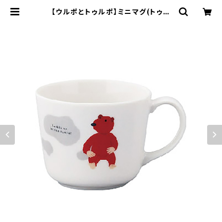
【ウルポとトゥルポ】ミニマグ(トゥル
ポ)【ULP10】 | yamaka official
shop - 山加商店 公式オンラインシ
ョップ