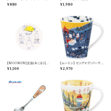
【Daily Sketch】PM282-851
0】MM9602-11
¥880
¥1,980
【MOOMIN】豆皿(おこる)【M
【ムーミン】 ビッグマグ（パーテ
M14000】MM14003-333
ィ）【MM3200】MM3203-35
¥1,100
¥2,970