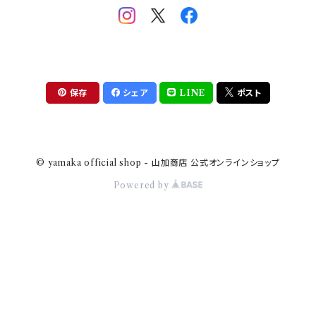
助六の日常
THE BEATLES(ザ・ビートルズ)
komon(コモン)
旅籠
コウペンちゃん
アニカ・ヒュエット
華日和
わんなり
ちびまる子ちゃんandクレヨンしんちゃん
【山加商店×yaeko】migratory bird
HAPPY DINING(ハッピーダイニング)
プラティコ
保存
シェア
LINE
ポスト
クレヨンしんちゃん
tissage(ティサージュ）
titto(チット)
© yamaka official shop - 山加商店 公式オンラインショップ
ハローキティ
結
Powered by
サンリオキャラクターズ
すずめ茶器
ちびまる子ちゃん
frill(フリル)
LINE CREATORS
honoka(ほのか）