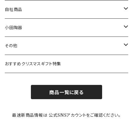
80th記念アイテム
プレート
MOOMIN ANIMATION
LA AMYS(エミーズ)
自社商品
リトルミイの日記念アイテム
ボウル
スヌーピー
LISA LARSON(リサラーソン)
ねこ企画
小田陶器
ガラスウェア
ピーターラビット
LAURA ASHLEY(ローラ アシュレイ)
Cecera(セセラ)
さざなみ
その他
カトラリー
ポケットモンスター
Finlayson(フィンレイソン)
CELEC(セレック)
吉祥
リサイクル食器
おすすめクリスマスギフト特集
お子様用食器
ちいかわ
日比谷花壇
ユニバーサルプレート
櫛目
商品一覧に戻る
その他
mofusand（モフサンド）
香蘭社
吉祥
メイメイウェア
最速新商品情報は 公式SNSアカウントをご確認ください。
mofsand×日比谷花壇
HANAE MORI(ハナエモリ)
隅切り重箱
SoSo(ソソ）