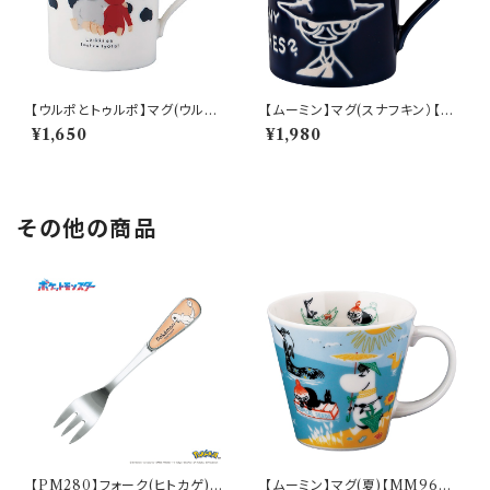
【ウルポとトゥルポ】マグ(ウルポ
【ムーミン】マグ(スナフキン）【M
とトゥルポ)【ULP10】
M9000】MM9003-11
¥1,650
¥1,980
その他の商品
【PM280】フォーク(ヒトカゲ)
【ムーミン】マグ(夏)【MM960