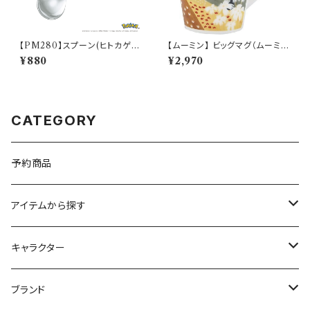
【PM280】スプーン(ヒトカゲ)
【ムーミン】 ビッグマグ（ムーミン
【Daily Sketch】PM282-850
ハウス）【MM3200】MM3204
¥880
¥2,970
-35
CATEGORY
予約商品
アイテムから探す
九谷焼
キャラクター
マグ＆カップ
ムーミン
ブランド