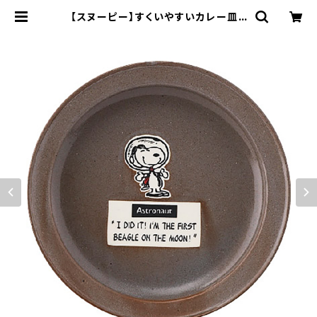
【スヌーピー】すくいやすいカレー皿L
(アストロノーツ)【SN980】 | yama
ka official shop - 山加商店 公
式オンラインショップ