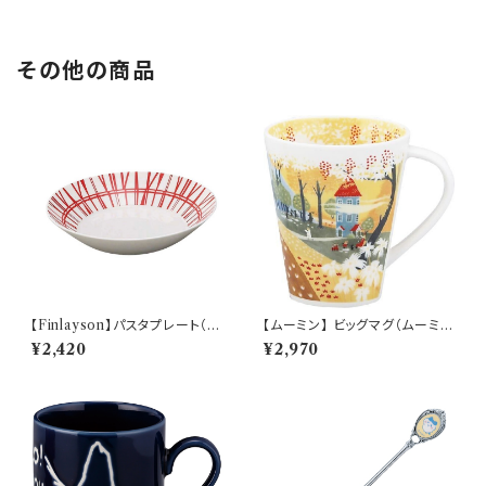
その他の商品
【Finlayson】パスタプレート（レ
【ムーミン】 ビッグマグ（ムーミン
ッド）【コロナ】
ハウス）【MM3200】MM3204
¥2,420
¥2,970
-35