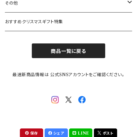
ガラスウェア
ピーターラビット
LAURA ASHLEY(ローラ アシュレイ)
Cecera(セセラ)
さざなみ
その他
カトラリー
ポケットモンスター
Finlayson(フィンレイソン)
CELEC(セレック)
吉祥
リサイクル食器
おすすめクリスマスギフト特集
お子様用食器
ちいかわ
日比谷花壇
ユニバーサルプレート
櫛目
商品一覧に戻る
その他
mofusand（モフサンド）
香蘭社
吉祥
メイメイウェア
最速新商品情報は 公式SNSアカウントをご確認ください。
mofsand×日比谷花壇
HANAE MORI(ハナエモリ)
隅切り重箱
SoSo(ソソ）
助六の日常
THE BEATLES(ザ・ビートルズ)
komon(コモン)
旅籠
コウペンちゃん
アニカ・ヒュエット
華日和
わんなり
ちびまる子ちゃんandクレヨンしんちゃん
【山加商店×yaeko】migratory bird
HAPPY DINING(ハッピーダイニング)
プラティコ
保存
シェア
LINE
ポスト