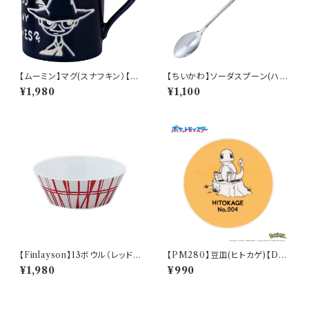
【ムーミン】マグ(スナフキン）【M
【ちいかわ】ソーダスプーン(ハチ
M9000】MM9003-11
ワレ)【CKW40】CKW42-850
¥1,980
¥1,100
【Finlayson】13ボウル（レッド）
【PM280】豆皿(ヒトカゲ)【Dail
【コロナ】
y Sketch】PM282-333
¥1,980
¥990