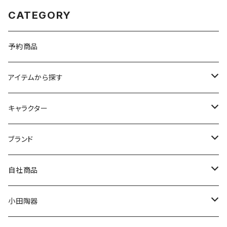
CATEGORY
予約商品
アイテムから探す
九谷焼
キャラクター
マグ＆カップ
ムーミン
ブランド
80th記念アイテム
プレート
MOOMIN ANIMATION
LA AMYS(エミーズ)
自社商品
リトルミイの日記念アイテム
ボウル
スヌーピー
LISA LARSON(リサラーソン)
ねこ企画
小田陶器