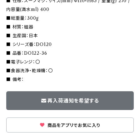
■ 仕様：スープマグ：サイズ(mm) Φ110×H65 / 重量(g) 270 /
内容量(満水ml) 400
■総重量：300g
■ 材質：磁器
■ 生産国：日本
■ シリーズ番：DO120
■ 品番：DO122-36
■電子レンジ：〇
■食器洗浄・乾燥機：〇
■ 備考：
再入荷通知を希望する
商品をアプリでお気に入り