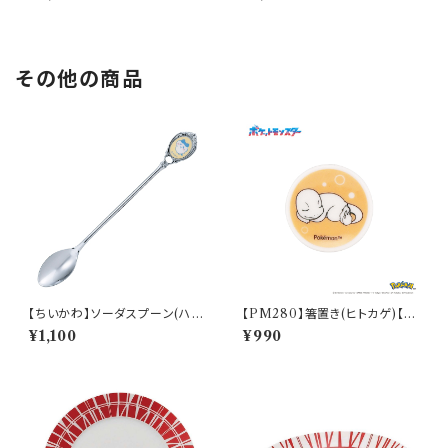
ズ】
その他の商品
【ちいかわ】ソーダスプーン(ハチ
【PM280】箸置き(ヒトカゲ)【D
ワレ)【CKW40】CKW42-850
aily Sketch】PM282-402
¥1,100
¥990