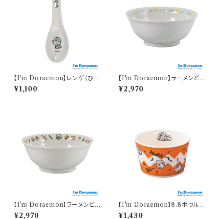
【I'm Doraemon】レンゲ（ひみ
【I'm Doraemon】ラーメンどん
つ道具）【中華シリーズ】
ぶり（アイムドラえもん）【中華シ
¥1,100
¥2,970
リーズ】
【I'm Doraemon】ラーメンどん
【I'm Doraemon】8.8ボウル
ぶり（ひみつ道具）【中華シリー
(ジャイアン)【DO110】
¥2,970
¥1,430