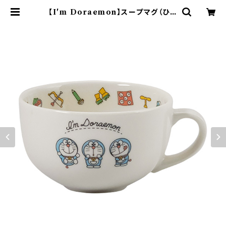
【I'm Doraemon】スープマグ（ひみ
つ道具）【中華シリーズ】 | yamaka
official shop - 山加商店 公式オ
ンラインショップ