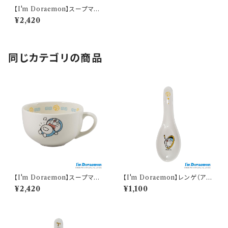
【I'm Doraemon】スープマグ
（ひみつ道具）【中華シリーズ】
¥2,420
同じカテゴリの商品
【I'm Doraemon】スープマグ
【I'm Doraemon】レンゲ（アイ
（アイムドラえもん）【中華シリー
ムドラえもん）【中華シリーズ】
¥2,420
¥1,100
ズ】