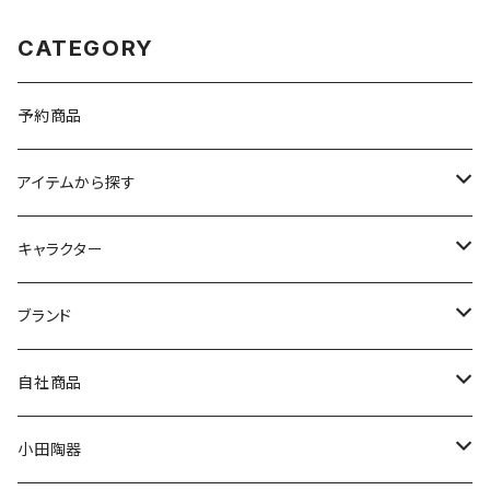
CATEGORY
予約商品
アイテムから探す
九谷焼
キャラクター
マグ＆カップ
ムーミン
ブランド
80th記念アイテム
プレート
MOOMIN ANIMATION
LA AMYS(エミーズ)
自社商品
リトルミイの日記念アイテム
ボウル
スヌーピー
LISA LARSON(リサラーソン)
ねこ企画
小田陶器