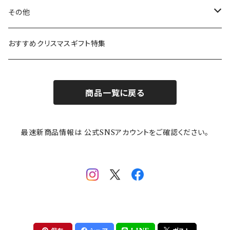
ガラスウェア
ピーターラビット
LAURA ASHLEY(ローラ アシュレイ)
Cecera(セセラ)
さざなみ
その他
カトラリー
ポケットモンスター
Finlayson(フィンレイソン)
CELEC(セレック)
吉祥
リサイクル食器
おすすめクリスマスギフト特集
お子様用食器
ちいかわ
日比谷花壇
ユニバーサルプレート
櫛目
商品一覧に戻る
その他
mofusand（モフサンド）
香蘭社
吉祥
メイメイウェア
最速新商品情報は 公式SNSアカウントをご確認ください。
mofsand×日比谷花壇
HANAE MORI(ハナエモリ)
隅切り重箱
SoSo(ソソ）
助六の日常
THE BEATLES(ザ・ビートルズ)
komon(コモン)
旅籠
コウペンちゃん
アニカ・ヒュエット
華日和
わんなり