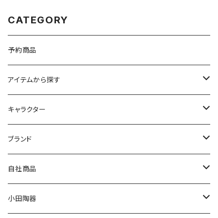
CATEGORY
予約商品
アイテムから探す
九谷焼
キャラクター
マグ＆カップ
ムーミン
ブランド
80th記念アイテム
プレート
MOOMIN ANIMATION
LA AMYS(エミーズ)
自社商品
リトルミイの日記念アイテム
ボウル
スヌーピー
LISA LARSON(リサラーソン)
ねこ企画
小田陶器