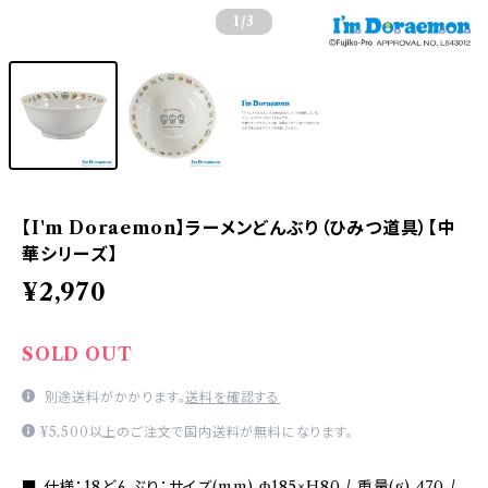
1
/3
【I'm Doraemon】ラーメンどんぶり（ひみつ道具）【中
華シリーズ】
¥2,970
SOLD OUT
別途送料がかかります。
送料を確認する
¥5,500以上のご注文で国内送料が無料になります。
■ 仕様：18どんぶり：サイズ(mm) Φ185×H80 / 重量(g) 470 /