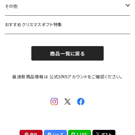
ガラスウェア
ピーターラビット
LAURA ASHLEY(ローラ アシュレイ)
Cecera(セセラ)
さざなみ
その他
カトラリー
ポケットモンスター
Finlayson(フィンレイソン)
CELEC(セレック)
吉祥
リサイクル食器
おすすめクリスマスギフト特集
お子様用食器
ちいかわ
日比谷花壇
ユニバーサルプレート
櫛目
商品一覧に戻る
その他
mofusand（モフサンド）
香蘭社
吉祥
メイメイウェア
最速新商品情報は 公式SNSアカウントをご確認ください。
mofsand×日比谷花壇
HANAE MORI(ハナエモリ)
隅切り重箱
SoSo(ソソ）
助六の日常
THE BEATLES(ザ・ビートルズ)
komon(コモン)
旅籠
コウペンちゃん
アニカ・ヒュエット
華日和
わんなり
ちびまる子ちゃんandクレヨンしんちゃん
【山加商店×yaeko】migratory bird
HAPPY DINING(ハッピーダイニング)
プラティコ
保存
シェア
LINE
ポスト