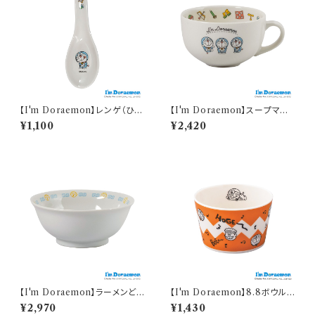
【I'm Doraemon】レンゲ（ひみ
【I'm Doraemon】スープマグ
つ道具）【中華シリーズ】
（ひみつ道具）【中華シリーズ】
¥1,100
¥2,420
【I'm Doraemon】ラーメンどん
【I'm Doraemon】8.8ボウル
ぶり（アイムドラえもん）【中華シ
(ジャイアン)【DO110】
¥2,970
¥1,430
リーズ】