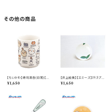
その他の商品
【ちいかわ】寿司湯呑(日常)【CK
【井上絵美】【エミーズ】19.5プレ
W50】CKW51-327
ート【ベイリーフ】AM20-1-T2
¥1,650
¥1,650
2