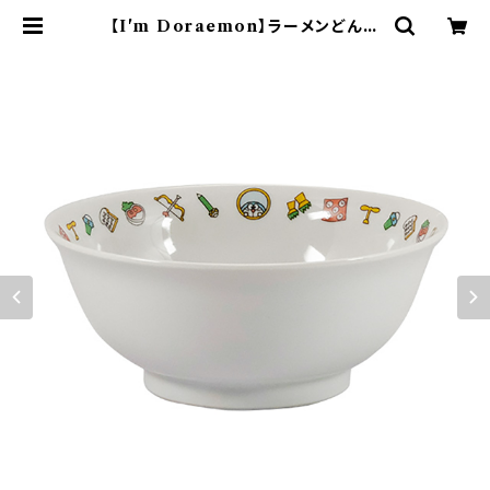
【I'm Doraemon】ラーメンどんぶ
り（ひみつ道具）【中華シリーズ】 | ya
maka official shop - 山加商店
公式オンラインショップ