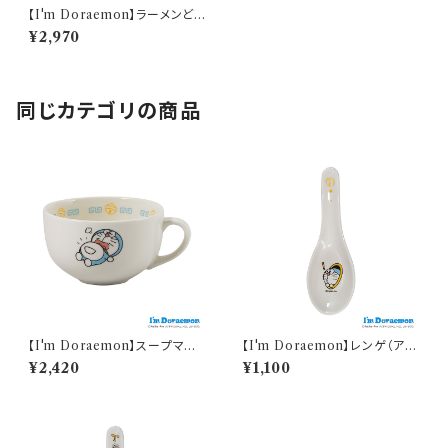
【I'm Doraemon】ラーメンどん
ぶり（ひみつ道具）【中華シリー
¥2,970
ズ】
同じカテゴリの商品
【I'm Doraemon】スープマグ
【I'm Doraemon】レンゲ（アイ
（アイムドラえもん）【中華シリー
ムドラえもん）【中華シリーズ】
¥2,420
¥1,100
ズ】