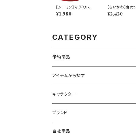
【ムーミン】マグ(リトルミ
【ちいかわ】台付
ィ）【MM9000】MM9
グラス(ちいかわ)
¥1,980
¥2,420
002-11
W40】CKW41-
CATEGORY
予約商品
アイテムから探す
九谷焼
キャラクター
マグ＆カップ
ムーミン
ブランド
80th記念アイテム
プレート
MOOMIN ANIMATION
LA AMYS(エミーズ)
自社商品