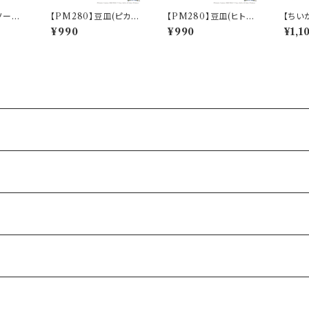
ソーダ
【PM280】豆皿(ピカチ
【PM280】豆皿(ヒトカ
【ちい
【CK
ュウ)【Daily Sketch】P
ゲ)【Daily Sketch】P
ーン(
¥990
¥990
¥1,1
813
M284-333
M282-333
0】CK