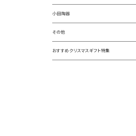
リトルミイの日記念アイテム
ボウル
スヌーピー
LISA LARSON(リサラーソン)
ねこ企画
小田陶器
ガラスウェア
ピーターラビット
LAURA ASHLEY(ローラ アシュレイ)
Cecera(セセラ)
さざなみ
その他
カトラリー
ポケットモンスター
Finlayson(フィンレイソン)
CELEC(セレック)
吉祥
リサイクル食器
おすすめクリスマスギフト特集
お子様用食器
ちいかわ
日比谷花壇
ユニバーサルプレート
櫛目
その他
mofusand（モフサンド）
香蘭社
吉祥
メイメイウェア
mofsand×日比谷花壇
HANAE MORI(ハナエモリ)
隅切り重箱
SoSo(ソソ）
助六の日常
THE BEATLES(ザ・ビートルズ)
komon(コモン)
旅籠