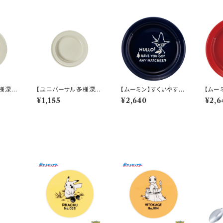
様深
【ユニバーサル多様深
【ムーミン】すくいやすい
【ムー
いうつ
皿】【すくいやすいうつ
カレー皿（スナフキン）
カレー
¥1,155
¥2,640
¥2,6
ーププレ
わ】16.5cm ディーププ
【MM9000】MM900
【MM
B10】
レート（ホワイト）【NB1
3-320
2-32
0】