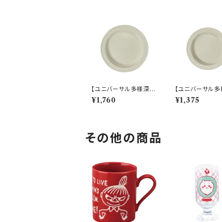
【ユニバーサル多様深
【ユニバーサル多
皿】【すくいやすいうつ
皿】【すくいやす
¥1,760
¥1,375
わ】21cm ディーププレ
わ】19cm ディ
ート（ホワイト）【NB10】
ート（ホワイト）【N
その他の商品