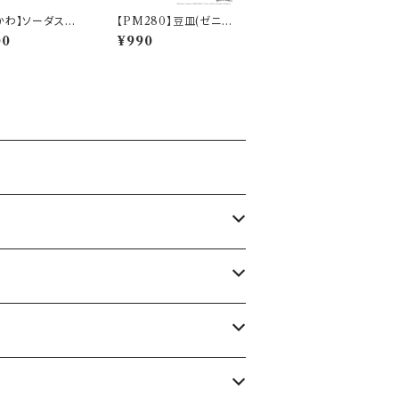
かわ】ソーダスプ
【PM280】豆皿(ゼニガ
ちいかわ)【CKW4
メ)【Daily Sketch】PM
00
¥990
W41-850
283-333