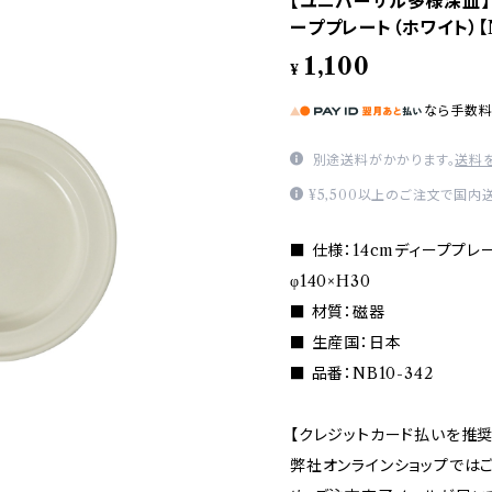
【ユニバーサル多様深皿】【
ーププレート（ホワイト）【N
1,100
¥
なら
手数
別途送料がかかります。
送料
¥5,500以上のご注文で国内
■ 仕様：14cmディープ
φ140×H30
■ 材質：磁器
■ 生産国：日本
■ 品番：NB10-342
【クレジットカード払いを推奨
弊社オンラインショップでは