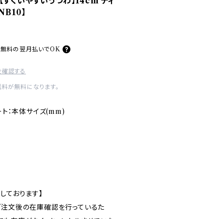
すくいやすいうつわ】14cm ディ
B10】
料無料の
翌月払いでOK
を確認する
送料が無料になります。
プレート：本体サイズ(mm)
しております】
ご注文後の在庫確認を行っているた