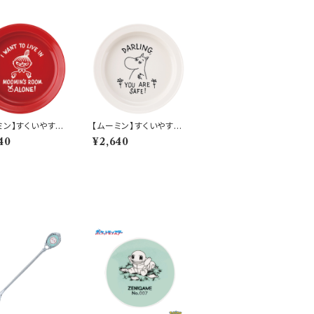
ミン】すくいやすい
【ムーミン】すくいやすい
皿（リトルミィ）
カレー皿（ムーミン）【M
40
¥2,640
9000】MM900
M9000】MM9001-3
0
20