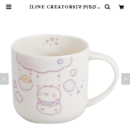
【LINE CREATORS】マグ(ちびち
びうさまる)【ちびちびうさまる そらの
たび】 | yamaka official shop -
山加商店 公式オンラインショップ