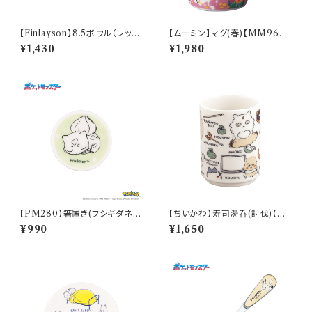
【Finlayson】8.5ボウル（レッ
【ムーミン】マグ(春)【MM960
ド）【コロナ】
0】MM9601-11
¥1,430
¥1,980
【PM280】箸置き(フシギダネ)
【ちいかわ】寿司湯呑(討伐)【CK
【Daily Sketch】PM281-402
W50】CKW52-327
¥990
¥1,650