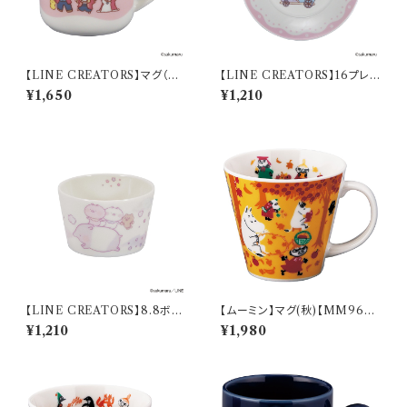
【LINE CREATORS】マグ（う
【LINE CREATORS】16プレー
さまる10th）【うさまる10th】 LI
ト（うさまる10th）【うさまる10t
¥1,650
¥1,210
N81-11
h】 LIN81-318
【LINE CREATORS】8.8ボウ
【ムーミン】マグ(秋)【MM960
ル(ちびちびうさまる)【ちびちび
0】MM9603-11
¥1,210
¥1,980
うさまる そらのたび】