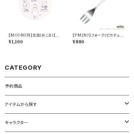
【MOOMIN】豆皿(おこる)【M
【PM280】フォーク(ピカチュウ)
M14000】MM14003-333
【Daily Sketch】PM284-851
¥1,100
¥880
CATEGORY
予約商品
アイテムから探す
九谷焼
キャラクター