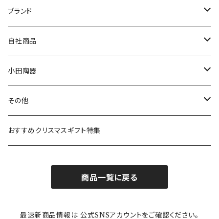
マグ＆カップ
ムーミン
ブランド
80th記念アイテム
プレート
MOOMIN ANIMATION
LA AMYS(エミーズ)
自社商品
リトルミイの日記念アイテム
ボウル
スヌーピー
LISA LARSON(リサラーソン)
ねこ企画
小田陶器
ガラスウェア
ピーターラビット
LAURA ASHLEY(ローラ アシュレイ)
Cecera(セセラ)
さざなみ
その他
カトラリー
ポケットモンスター
Finlayson(フィンレイソン)
CELEC(セレック)
吉祥
リサイクル食器
おすすめクリスマスギフト特集
お子様用食器
ちいかわ
日比谷花壇
ユニバーサルプレート
櫛目
商品一覧に戻る
その他
mofusand（モフサンド）
香蘭社
吉祥
メイメイウェア
最速新商品情報は 公式SNSアカウントをご確認ください。