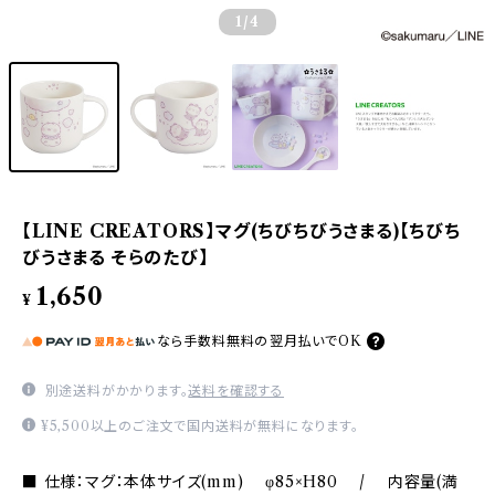
1
/4
【LINE CREATORS】マグ(ちびちびうさまる)【ちびち
びうさまる そらのたび】
1,650
¥
なら
手数料無料の
翌月払いでOK
別途送料がかかります。
送料を確認する
¥5,500以上のご注文で国内送料が無料になります。
■ 仕様：マグ：本体サイズ(mm) φ85×H80 / 内容量(満