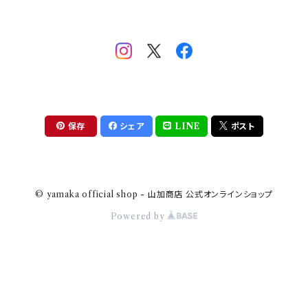
mofsand×日比谷花壇
HANAE MORI(ハナエモリ)
隅切り重箱
SoSo(ソソ）
助六の日常
THE BEATLES(ザ・ビートルズ)
komon(コモン)
旅籠
コウペンちゃん
アニカ・ヒュエット
華日和
わんなり
ちびまる子ちゃんandクレヨンしんちゃん
【山加商店×yaeko】migratory bird
HAPPY DINING(ハッピーダイニング)
プラティコ
保存
シェア
LINE
ポスト
クレヨンしんちゃん
tissage(ティサージュ）
titto(チット)
© yamaka official shop - 山加商店 公式オンラインショップ
ハローキティ
結
Powered by
サンリオキャラクターズ
すずめ茶器
ちびまる子ちゃん
frill(フリル)