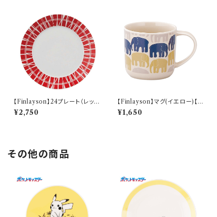
【Finlayson】24プレート（レッ
【Finlayson】マグ(イエロー)【F
ド）【コロナ】
IN100】
¥2,750
¥1,650
その他の商品