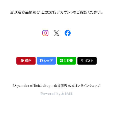
最速新商品情報は 公式SNSアカウントをご確認ください。
mofsand×日比谷花壇
HANAE MORI(ハナエモリ)
隅切り重箱
SoSo(ソソ）
助六の日常
THE BEATLES(ザ・ビートルズ)
komon(コモン)
旅籠
コウペンちゃん
アニカ・ヒュエット
華日和
わんなり
ちびまる子ちゃんandクレヨンしんちゃん
【山加商店×yaeko】migratory bird
HAPPY DINING(ハッピーダイニング)
プラティコ
保存
シェア
LINE
ポスト
クレヨンしんちゃん
tissage(ティサージュ）
titto(チット)
© yamaka official shop - 山加商店 公式オンラインショップ
ハローキティ
結
Powered by
サンリオキャラクターズ
すずめ茶器