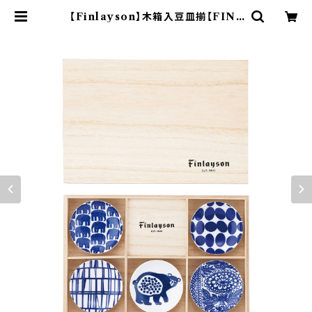
【Finlayson】木箱入豆皿揃【FIN4
0N 染付】 | yamaka official sh
op - 山加商店 公式オンラインショッ
プ