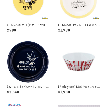
【PM280】豆皿(ピカチュウ)【D
【PM280】19プレート(旅立ち)
aily Sketch】PM284-333
【Daily Sketch】PM285-330
¥990
¥1,980
【ムーミン】すくいやすいカレー皿
【Finlayson】13ボウル（レッド）
（スナフキン）【MM9000】MM
【コロナ】
¥2,640
¥1,980
9003-320