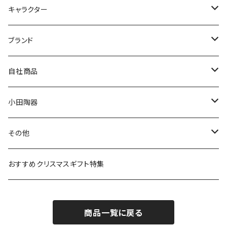
九谷焼
キャラクター
マグ＆カップ
ムーミン
ブランド
80th記念アイテム
プレート
MOOMIN ANIMATION
LA AMYS(エミーズ)
自社商品
リトルミイの日記念アイテム
ボウル
スヌーピー
LISA LARSON(リサラーソン)
ねこ企画
小田陶器
ガラスウェア
ピーターラビット
LAURA ASHLEY(ローラ アシュレイ)
Cecera(セセラ)
さざなみ
その他
カトラリー
ポケットモンスター
Finlayson(フィンレイソン)
CELEC(セレック)
吉祥
リサイクル食器
おすすめクリスマスギフト特集
お子様用食器
ちいかわ
日比谷花壇
ユニバーサルプレート
櫛目
商品一覧に戻る
その他
mofusand（モフサンド）
香蘭社
吉祥
メイメイウェア