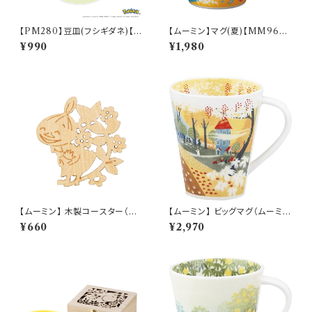
【PM280】豆皿(フシギダネ)【D
【ムーミン】マグ(夏)【MM960
aily Sketch】PM281-333
0】MM9602-11
¥990
¥1,980
【ムーミン】 木製コースター（リト
【ムーミン】 ビッグマグ（ムーミン
ルミイ）【木製コースター】
ハウス）【MM3200】MM3204
¥660
¥2,970
-35