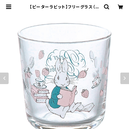
【ピーターラビット】フリーグラス（ピ
ーター）【リトルブック】PR621-813 |
yamaka official shop - 山加商
店 公式オンラインショップ