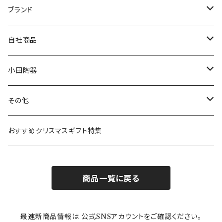
マグ＆カップ
ムーミン
ブランド
80th記念アイテム
プレート
MOOMIN ANIMATION
LA AMYS(エミーズ)
自社商品
リトルミイの日記念アイテム
ボウル
スヌーピー
LISA LARSON(リサラーソン)
ねこ企画
小田陶器
ガラスウェア
ピーターラビット
LAURA ASHLEY(ローラ アシュレイ)
Cecera(セセラ)
さざなみ
その他
カトラリー
ポケットモンスター
Finlayson(フィンレイソン)
CELEC(セレック)
吉祥
リサイクル食器
おすすめクリスマスギフト特集
お子様用食器
ちいかわ
日比谷花壇
ユニバーサルプレート
櫛目
商品一覧に戻る
その他
mofusand（モフサンド）
香蘭社
吉祥
メイメイウェア
最速新商品情報は 公式SNSアカウントをご確認ください。
mofsand×日比谷花壇
HANAE MORI(ハナエモリ)
隅切り重箱
SoSo(ソソ）