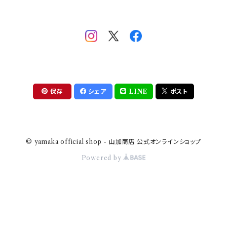
助六の日常
THE BEATLES(ザ・ビートルズ)
komon(コモン)
旅籠
コウペンちゃん
アニカ・ヒュエット
華日和
わんなり
ちびまる子ちゃんandクレヨンしんちゃん
【山加商店×yaeko】migratory bird
HAPPY DINING(ハッピーダイニング)
プラティコ
保存
シェア
LINE
ポスト
クレヨンしんちゃん
tissage(ティサージュ）
titto(チット)
© yamaka official shop - 山加商店 公式オンラインショップ
ハローキティ
結
Powered by
サンリオキャラクターズ
すずめ茶器
ちびまる子ちゃん
frill(フリル)