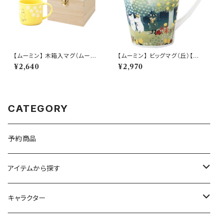
【ムーミン】 木箱入マグ（ムーミ
【ムーミン】 ビッグマグ（丘）【M
ン）【MM950】
M3200】MM3201-35
¥2,640
¥2,970
CATEGORY
予約商品
アイテムから探す
九谷焼
キャラクター