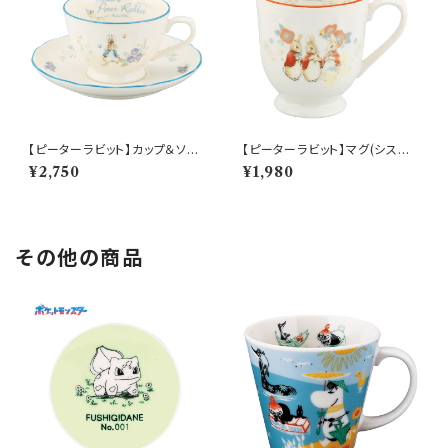
【ピーターラビット】カップ＆ソー
【ピーターラビット】マグ(シスタ
サー(ピーター)【PR650】 PR6
ーズ)【PR650】 PR652-11
¥2,750
¥1,980
51-28
その他の商品