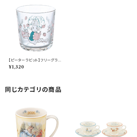
【ピーターラビット】フリーグラス
（ピーター）【リトルブック】PR62
¥1,320
1-813
同じカテゴリの商品