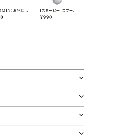
OMIN】お猪口
【スヌーピー】スプーン
AKUSA)【MM2
（レッド）【シーズン】
10
¥990
】MM20002-3