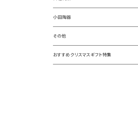
リトルミイの日記念アイテム
ボウル
スヌーピー
LISA LARSON(リサラーソン)
ねこ企画
小田陶器
ガラスウェア
ピーターラビット
LAURA ASHLEY(ローラ アシュレイ)
Cecera(セセラ)
さざなみ
その他
カトラリー
ポケットモンスター
Finlayson(フィンレイソン)
CELEC(セレック)
吉祥
リサイクル食器
おすすめクリスマスギフト特集
お子様用食器
ちいかわ
日比谷花壇
ユニバーサルプレート
櫛目
その他
mofusand（モフサンド）
香蘭社
吉祥
メイメイウェア
mofsand×日比谷花壇
HANAE MORI(ハナエモリ)
隅切り重箱
SoSo(ソソ）
助六の日常
THE BEATLES(ザ・ビートルズ)
komon(コモン)
旅籠