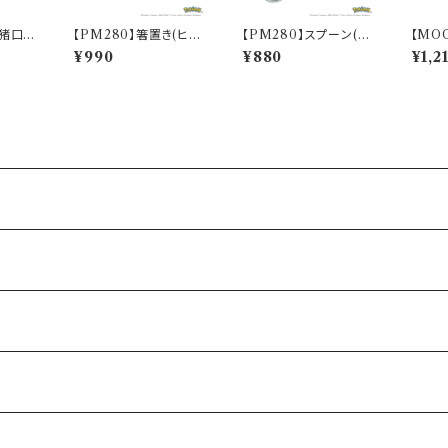
猪口(I
【PM280】箸置き(ヒト
【PM280】スプーン(フ
【MO
【MM2
カゲ)【Daily Sketch】P
シギダネ)【Daily Sketc
(KAR
¥990
¥880
¥1,2
01-34
M282-402
h】PM281-850
0000
49