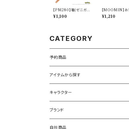
【PM280】箸(ゼニガメ)
【MOOMIN】お
【Daily Sketch】PM2
CHIMATSU)
¥1,100
¥1,210
83-840
0000】MM200
9
CATEGORY
予約商品
アイテムから探す
九谷焼
キャラクター
マグ＆カップ
ムーミン
ブランド
80th記念アイテム
プレート
MOOMIN ANIMATION
LA AMYS(エミーズ)
自社商品