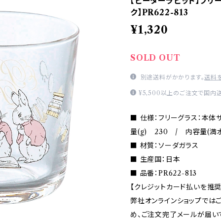
【ピーターラビット】フリ
ク】PR622-813
¥1,320
SOLD OUT
別途送料がかかります。
送料
¥5,500以上のご注文で国内
■ 仕様：フリーグラス：本体サ
量(g) 230 / 内容量(満水
■ 材質：ソーダガラス
■ 生産国：日本
■ 品番：PR622-813
【クレジットカード払いを推奨
弊社オンラインショップでは
め、ご注文完了メールが届い