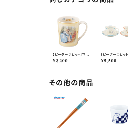
【ピーターラビット】マグ
【ピーターラビッ
(2026)【SN2026】PR
カップ＆ソーサー
¥2,200
¥5,500
2026-11
【PR650】 PR65
その他の商品