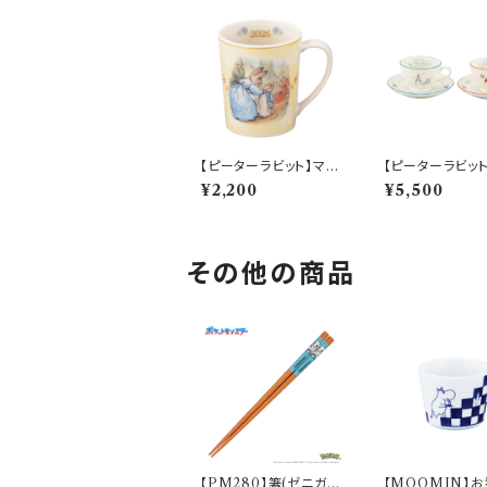
【ピーターラビット】マグ
【ピーターラビッ
(2026)【SN2026】PR
カップ＆ソーサー
¥2,200
¥5,500
2026-11
【PR650】 PR65
その他の商品
【PM280】箸(ゼニガメ)
【MOOMIN】お