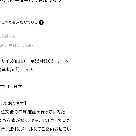
グ（ピーター）【リトルブック】
料無料の
翌月払いでOK
を確認する
送料が無料になります。
サイズ(mm) Φ85×H105 / 本
(満水/ml) 360
付加工：日本
しております】
ご注文後の在庫確認を行っているた
ても在庫がなく、キャンセルさせていた
場合、個別にメールにてご案内させてい