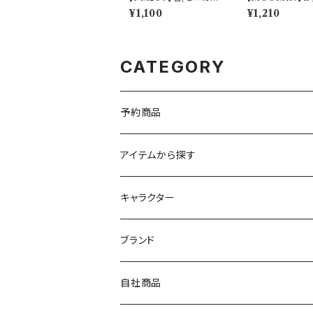
【Daily Sketch】PM2
CHIMATSU)
¥1,100
¥1,210
83-840
0000】MM200
9
CATEGORY
予約商品
アイテムから探す
九谷焼
キャラクター
マグ＆カップ
ムーミン
ブランド
80th記念アイテム
プレート
MOOMIN ANIMATION
LA AMYS(エミーズ)
自社商品