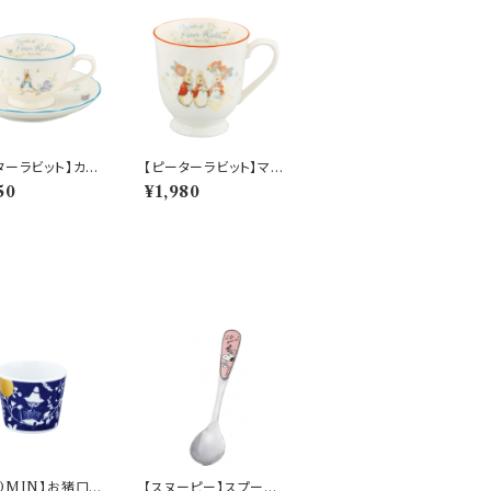
ターラビット】カッ
【ピーターラビット】マグ
ーサー(ピーター)
(シスターズ)【PR650】
50
¥1,980
50】 PR651-28
PR652-11
OMIN】お猪口
【スヌーピー】スプーン