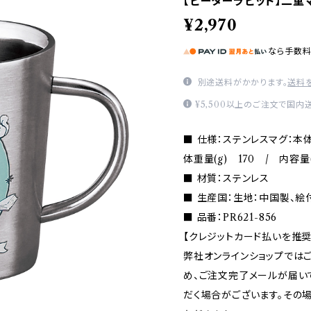
【ピーターラビット】二重マ
¥2,970
なら
手数
別途送料がかかります。
送料
¥5,500以上のご注文で国内
■ 仕様：ステンレスマグ：本体
体重量(g) 170 / 内容量
■ 材質：ステンレス
■ 生産国：生地：中国製、絵
■ 品番：PR621-856
【クレジットカード払いを推奨
弊社オンラインショップでは
め、ご注文完了メールが届い
だく場合がございます。その