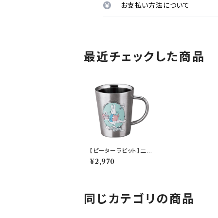
お支払い方法について
最近チェックした商品
【ピーターラビット】二重
マグ（ピーター）【リトル
¥2,970
ブック】
同じカテゴリの商品