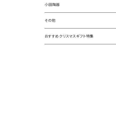
リトルミイの日記念アイテム
ボウル
スヌーピー
LISA LARSON(リサラーソン)
ねこ企画
小田陶器
ガラスウェア
ピーターラビット
LAURA ASHLEY(ローラ アシュレイ)
Cecera(セセラ)
さざなみ
その他
カトラリー
ポケットモンスター
Finlayson(フィンレイソン)
CELEC(セレック)
吉祥
リサイクル食器
おすすめクリスマスギフト特集
お子様用食器
ちいかわ
日比谷花壇
ユニバーサルプレート
櫛目
その他
mofusand（モフサンド）
香蘭社
吉祥
メイメイウェア
mofsand×日比谷花壇
HANAE MORI(ハナエモリ)
隅切り重箱
SoSo(ソソ）
助六の日常
THE BEATLES(ザ・ビートルズ)
komon(コモン)
旅籠
コウペンちゃん
アニカ・ヒュエット
華日和
わんなり