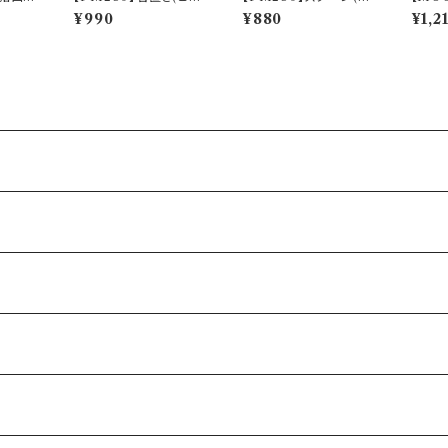
【MM2
カゲ)【Daily Sketch】P
シギダネ)【Daily Sketc
(KAR
¥990
¥880
¥1,2
01-34
M282-402
h】PM281-850
0000
49