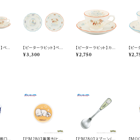
ト】ペア
【ピーターラビット】ペア
【ピーターラビット】カッ
【ピー
セット
ケーキプレートセット【P
プ＆ソーサー(シスター
プ＆ソ
¥3,300
¥2,750
¥2,7
0-1
R650】 PR650-153
ズ)【PR650】 PR652-
【PR6
28
猪口(I
【PM280】箸置き(ヒト
【PM280】スプーン(フ
【MO