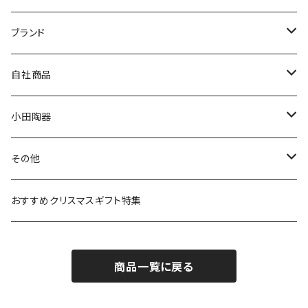
マグ＆カップ
ムーミン
ブランド
80th記念アイテム
プレート
MOOMIN ANIMATION
LA AMYS(エミーズ)
自社商品
リトルミイの日記念アイテム
ボウル
スヌーピー
LISA LARSON(リサラーソン)
ねこ企画
小田陶器
ガラスウェア
ピーターラビット
LAURA ASHLEY(ローラ アシュレイ)
Cecera(セセラ)
さざなみ
その他
カトラリー
ポケットモンスター
Finlayson(フィンレイソン)
CELEC(セレック)
吉祥
リサイクル食器
おすすめクリスマスギフト特集
お子様用食器
ちいかわ
日比谷花壇
ユニバーサルプレート
櫛目
商品一覧に戻る
その他
mofusand（モフサンド）
香蘭社
吉祥
メイメイウェア