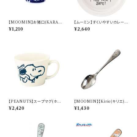
【MOOMIN】お猪口(KARAK
【ムーミン】すくいやすいカレー皿
USA)【MM20000】MM200
（ムーミン）【MM9000】MM9
¥1,210
¥2,640
02-349
001-320
【PEANUTS】スープマグ(ホワ
【MOOMIN】【Kirie(キリエ)】
イト)【SN2900】SN2901-36
すくいやすいスプーン（ムーミン）
¥2,420
¥1,430
【MM9000】MM9001-863