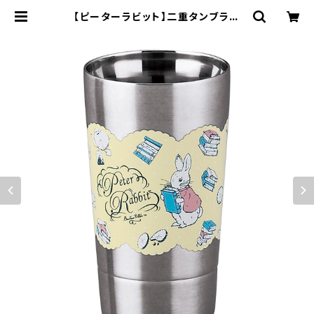
【ピーターラビット】二重タンブラー
（シスターズ）【リトルブック】 | yama
ka official shop - 山加商店 公
式オンラインショップ