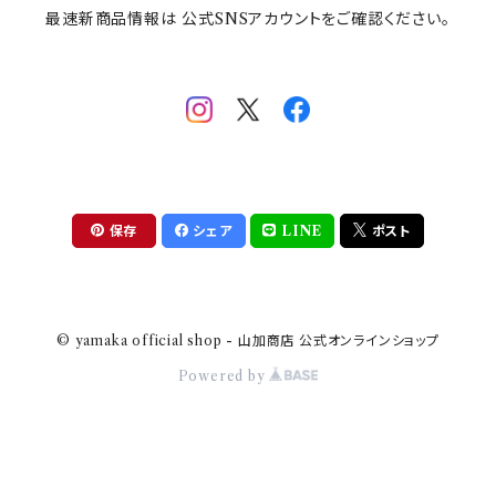
最速新商品情報は 公式SNSアカウントをご確認ください。
mofsand×日比谷花壇
HANAE MORI(ハナエモリ)
隅切り重箱
SoSo(ソソ）
助六の日常
THE BEATLES(ザ・ビートルズ)
komon(コモン)
旅籠
コウペンちゃん
アニカ・ヒュエット
華日和
わんなり
ちびまる子ちゃんandクレヨンしんちゃん
【山加商店×yaeko】migratory bird
HAPPY DINING(ハッピーダイニング)
プラティコ
保存
シェア
LINE
ポスト
クレヨンしんちゃん
tissage(ティサージュ）
titto(チット)
© yamaka official shop - 山加商店 公式オンラインショップ
ハローキティ
結
Powered by
サンリオキャラクターズ
すずめ茶器