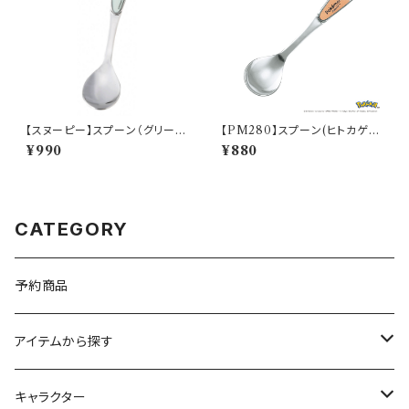
【スヌーピー】スプーン（グリー
【PM280】スプーン(ヒトカゲ)
ン）【シーズン】
【Daily Sketch】PM282-850
¥990
¥880
CATEGORY
予約商品
アイテムから探す
九谷焼
キャラクター