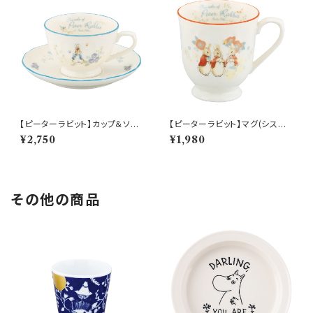
【ピーターラビット】カップ＆ソー
【ピーターラビット】マグ(シスタ
サー(ピーター)【PR650】 PR6
ーズ)【PR650】 PR652-11
¥2,750
¥1,980
51-28
その他の商品