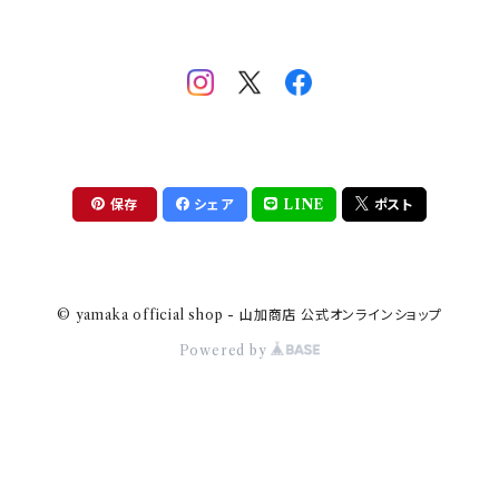
mofsand×日比谷花壇
HANAE MORI(ハナエモリ)
隅切り重箱
SoSo(ソソ）
助六の日常
THE BEATLES(ザ・ビートルズ)
komon(コモン)
旅籠
コウペンちゃん
アニカ・ヒュエット
華日和
わんなり
ちびまる子ちゃんandクレヨンしんちゃん
【山加商店×yaeko】migratory bird
HAPPY DINING(ハッピーダイニング)
プラティコ
保存
シェア
LINE
ポスト
クレヨンしんちゃん
tissage(ティサージュ）
titto(チット)
© yamaka official shop - 山加商店 公式オンラインショップ
ハローキティ
結
Powered by
サンリオキャラクターズ
すずめ茶器
ちびまる子ちゃん
frill(フリル)