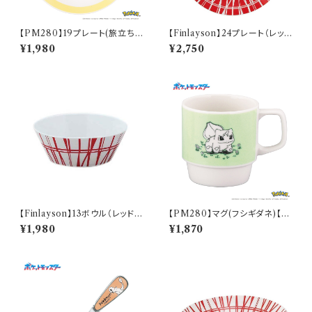
【PM280】19プレート(旅立ち)
【Finlayson】24プレート（レッ
【Daily Sketch】PM285-330
ド）【コロナ】
¥1,980
¥2,750
【Finlayson】13ボウル（レッド）
【PM280】マグ(フシギダネ)【D
【コロナ】
aily Sketch】PM281-11
¥1,980
¥1,870