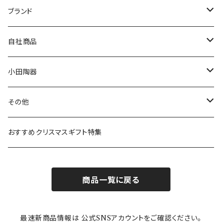
マグ＆カップ
ムーミン
ブランド
80th記念アイテム
プレート
MOOMIN ANIMATION
LA AMYS(エミーズ)
自社商品
リトルミイの日記念アイテム
ボウル
スヌーピー
LISA LARSON(リサラーソン)
ねこ企画
小田陶器
ガラスウェア
ピーターラビット
LAURA ASHLEY(ローラ アシュレイ)
Cecera(セセラ)
さざなみ
その他
カトラリー
ポケットモンスター
Finlayson(フィンレイソン)
CELEC(セレック)
吉祥
リサイクル食器
おすすめクリスマスギフト特集
お子様用食器
ちいかわ
日比谷花壇
ユニバーサルプレート
櫛目
商品一覧に戻る
その他
mofusand（モフサンド）
香蘭社
吉祥
メイメイウェア
最速新商品情報は 公式SNSアカウントをご確認ください。