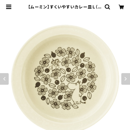
【ムーミン】すくいやすいカレー皿Ｌ（ム
ーミン）【カレー皿】 | yamaka offi
cial shop - 山加商店 公式オンライ
ンショップ