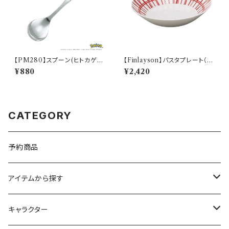
【PM280】スプーン(ヒトカゲ)
【Finlayson】パスタプレート（レ
【Daily Sketch】PM282-850
ッド）【コロナ】
¥880
¥2,420
CATEGORY
予約商品
アイテムから探す
九谷焼
キャラクター