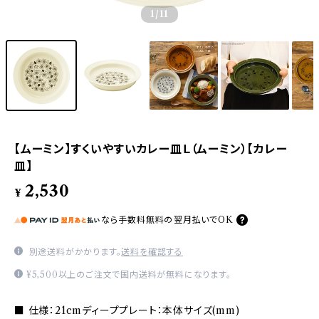
1
/11
【ムーミン】すくいやすいカレー皿Ｌ（ムーミン）【カレー
皿】
2,530
¥
なら
手数料無料の
翌月払いでOK
別途送料がかかります。
送料を確認する
¥5,500以上のご注文で国内送料が無料になります。
■ 仕様：21cmディーププレート：本体サイズ(mm)