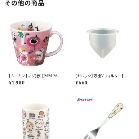
その他の商品
【ムーミン】マグ(春)【MM960
【セレック】万能Vフィルター【C-
0】MM9601-11
V-2WM】
¥1,980
¥660