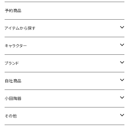
予約商品
アイテムから探す
九谷焼
キャラクター
マグ＆カップ
ムーミン
ブランド
80th記念アイテム
プレート
MOOMIN ANIMATION
LA AMYS(エミーズ)
自社商品
リトルミイの日記念アイテム
ボウル
スヌーピー
LISA LARSON(リサラーソン)
ねこ企画
小田陶器
ガラスウェア
ピーターラビット
LAURA ASHLEY(ローラ アシュレイ)
Cecera(セセラ)
さざなみ
その他