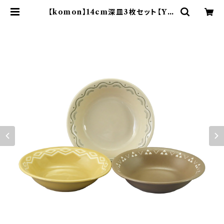
【komon】14cm深皿3枚セット【YM
K80】 | yamaka official shop
- 山加商店 公式オンラインショップ