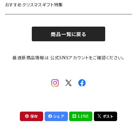
カトラリー
ポケットモンスター
Finlayson(フィンレイソン)
CELEC(セレック)
吉祥
リサイクル食器
おすすめクリスマスギフト特集
お子様用食器
ちいかわ
日比谷花壇
ユニバーサルプレート
櫛目
商品一覧に戻る
その他
mofusand（モフサンド）
香蘭社
吉祥
メイメイウェア
最速新商品情報は 公式SNSアカウントをご確認ください。
mofsand×日比谷花壇
HANAE MORI(ハナエモリ)
隅切り重箱
SoSo(ソソ）
助六の日常
THE BEATLES(ザ・ビートルズ)
komon(コモン)
旅籠
コウペンちゃん
アニカ・ヒュエット
華日和
わんなり
ちびまる子ちゃんandクレヨンしんちゃん
【山加商店×yaeko】migratory bird
HAPPY DINING(ハッピーダイニング)
プラティコ
保存
シェア
LINE
ポスト
クレヨンしんちゃん
tissage(ティサージュ）
titto(チット)