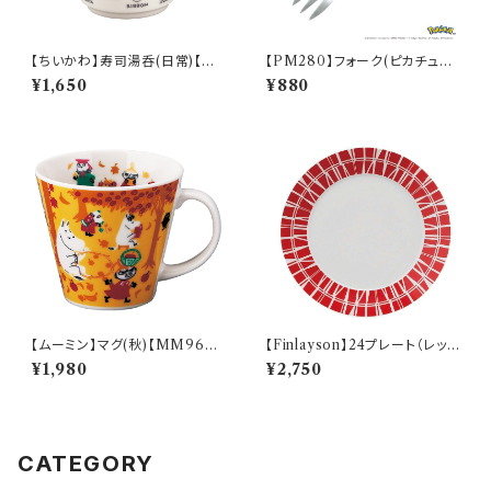
【ちいかわ】寿司湯呑(日常)【CK
【PM280】フォーク(ピカチュウ)
W50】CKW51-327
【Daily Sketch】PM284-851
¥1,650
¥880
【ムーミン】マグ(秋)【MM960
【Finlayson】24プレート（レッ
0】MM9603-11
ド）【コロナ】
¥1,980
¥2,750
CATEGORY