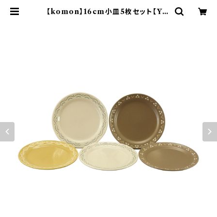
【komon】16cm小皿5枚セット【YM
K80】 | yamaka official shop
- 山加商店 公式オンラインショップ