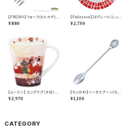
【PM280】フォーク(ヒトカゲ)
【Finlayson】24プレート（レッ
【Daily Sketch】PM282-851
ド）【コロナ】
¥880
¥2,750
【ムーミン】 ビッグマグ（夕日）
【ちいかわ】ソーダスプーン(ちい
【MM3200】
かわ)【CKW40】CKW41-850
¥2,970
¥1,100
CATEGORY