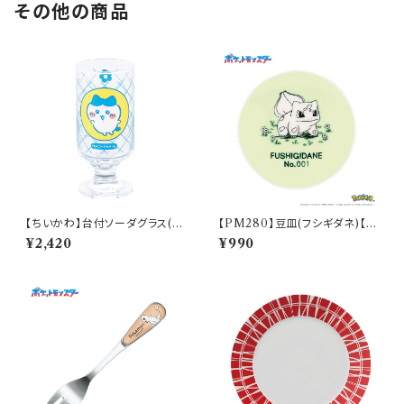
その他の商品
【ちいかわ】台付ソーダグラス(ハ
【PM280】豆皿(フシギダネ)【D
チワレ)【CKW40】CKW42-81
aily Sketch】PM281-333
¥2,420
¥990
3