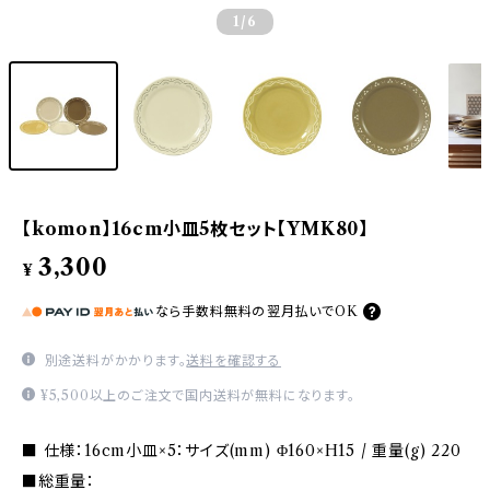
1
/6
【komon】16cm小皿5枚セット【YMK80】
3,300
¥
なら
手数料無料の
翌月払いでOK
別途送料がかかります。
送料を確認する
¥5,500以上のご注文で国内送料が無料になります。
■ 仕様：16cm小皿×5：サイズ(mm) Φ160×H15 / 重量(g) 220
■総重量：