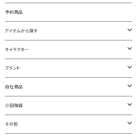
予約商品
アイテムから探す
九谷焼
キャラクター
マグ＆カップ
ムーミン
ブランド
80th記念アイテム
プレート
MOOMIN ANIMATION
LA AMYS(エミーズ)
自社商品
リトルミイの日記念アイテム
ボウル
スヌーピー
LISA LARSON(リサラーソン)
ねこ企画
小田陶器
ガラスウェア
ピーターラビット
LAURA ASHLEY(ローラ アシュレイ)
Cecera(セセラ)
さざなみ
その他