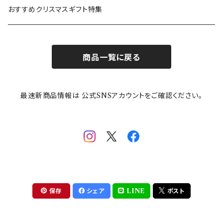
カトラリー
ポケットモンスター
Finlayson(フィンレイソン)
CELEC(セレック)
吉祥
リサイクル食器
おすすめクリスマスギフト特集
お子様用食器
ちいかわ
日比谷花壇
ユニバーサルプレート
櫛目
商品一覧に戻る
その他
mofusand（モフサンド）
香蘭社
吉祥
メイメイウェア
最速新商品情報は 公式SNSアカウントをご確認ください。
mofsand×日比谷花壇
HANAE MORI(ハナエモリ)
隅切り重箱
SoSo(ソソ）
助六の日常
THE BEATLES(ザ・ビートルズ)
komon(コモン)
旅籠
コウペンちゃん
アニカ・ヒュエット
華日和
わんなり
ちびまる子ちゃんandクレヨンしんちゃん
【山加商店×yaeko】migratory bird
HAPPY DINING(ハッピーダイニング)
プラティコ
保存
シェア
LINE
ポスト
クレヨンしんちゃん
tissage(ティサージュ）
titto(チット)