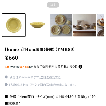
1
/6
【komon】14cm深皿（菱紋）【YMK80】
¥660
なら
手数料無料の
翌月払いでOK
別途送料がかかります。
送料を確認する
¥5,500以上のご注文で国内送料が無料になります。
■ 仕様：14cm深皿：サイズ(mm) Φ140×H30 / 重量(g) 170
■総重量：