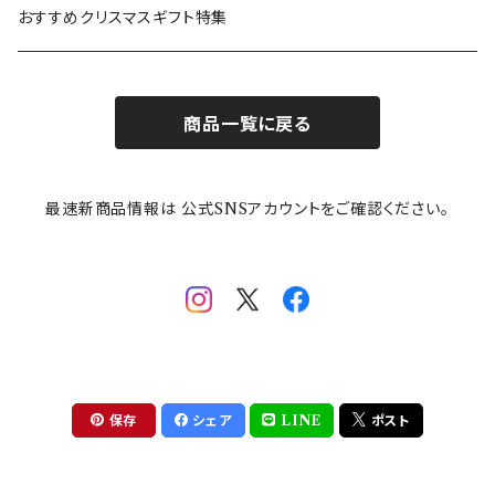
カトラリー
ポケットモンスター
Finlayson(フィンレイソン)
CELEC(セレック)
吉祥
リサイクル食器
おすすめクリスマスギフト特集
お子様用食器
ちいかわ
日比谷花壇
ユニバーサルプレート
櫛目
商品一覧に戻る
その他
mofusand（モフサンド）
香蘭社
吉祥
メイメイウェア
最速新商品情報は 公式SNSアカウントをご確認ください。
mofsand×日比谷花壇
HANAE MORI(ハナエモリ)
隅切り重箱
SoSo(ソソ）
助六の日常
THE BEATLES(ザ・ビートルズ)
komon(コモン)
旅籠
コウペンちゃん
アニカ・ヒュエット
華日和
わんなり
ちびまる子ちゃんandクレヨンしんちゃん
【山加商店×yaeko】migratory bird
HAPPY DINING(ハッピーダイニング)
プラティコ
保存
シェア
LINE
ポスト
クレヨンしんちゃん
tissage(ティサージュ）
titto(チット)