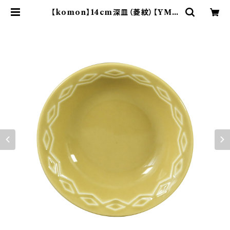
【komon】14cm深皿（菱紋）【YMK
80】 | yamaka official shop -
山加商店 公式オンラインショップ