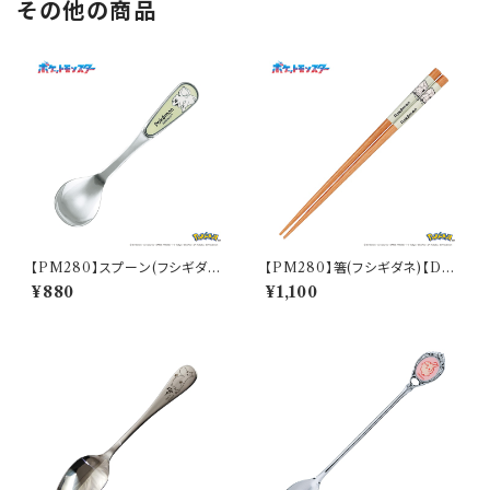
その他の商品
【PM280】スプーン(フシギダ
【PM280】箸(フシギダネ)【Dail
ネ)【Daily Sketch】PM281-8
y Sketch】PM281-840
¥880
¥1,100
50