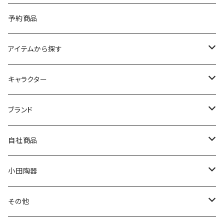
予約商品
アイテムから探す
九谷焼
キャラクター
マグ＆カップ
ムーミン
ブランド
80th記念アイテム
プレート
MOOMIN ANIMATION
LA AMYS(エミーズ)
自社商品
リトルミイの日記念アイテム
ボウル
スヌーピー
LISA LARSON(リサラーソン)
ねこ企画
小田陶器
ガラスウェア
ピーターラビット
LAURA ASHLEY(ローラ アシュレイ)
Cecera(セセラ)
さざなみ
その他