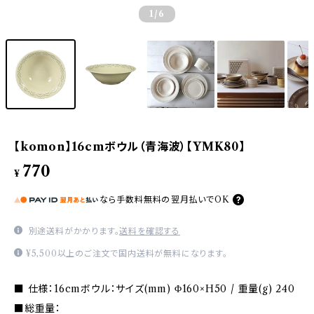
1
/6
【komon】16cmボウル（青海波）【YMK80】
770
¥
なら
手数料無料の
翌月払いでOK
別途送料がかかります。
送料を確認する
¥5,500以上のご注文で国内送料が無料になります。
■ 仕様：16cmボウル：サイズ(mm) Φ160×H50 / 重量(g) 240
■総重量：