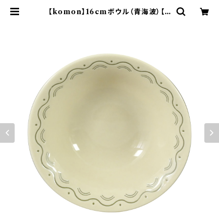
【komon】16cmボウル（青海波）【Y
MK80】 | yamaka official sho
p - 山加商店 公式オンラインショップ