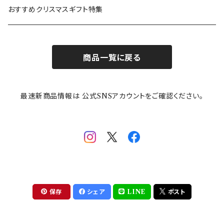
カトラリー
ポケットモンスター
Finlayson(フィンレイソン)
CELEC(セレック)
吉祥
リサイクル食器
おすすめクリスマスギフト特集
お子様用食器
ちいかわ
日比谷花壇
ユニバーサルプレート
櫛目
商品一覧に戻る
その他
mofusand（モフサンド）
香蘭社
吉祥
メイメイウェア
最速新商品情報は 公式SNSアカウントをご確認ください。
mofsand×日比谷花壇
HANAE MORI(ハナエモリ)
隅切り重箱
SoSo(ソソ）
助六の日常
THE BEATLES(ザ・ビートルズ)
komon(コモン)
旅籠
コウペンちゃん
アニカ・ヒュエット
華日和
わんなり
ちびまる子ちゃんandクレヨンしんちゃん
【山加商店×yaeko】migratory bird
HAPPY DINING(ハッピーダイニング)
プラティコ
保存
シェア
LINE
ポスト
クレヨンしんちゃん
tissage(ティサージュ）
titto(チット)