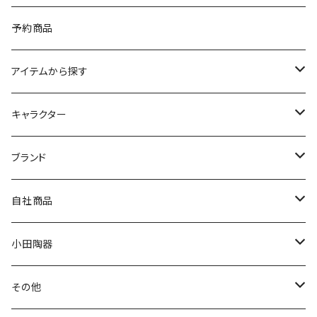
予約商品
アイテムから探す
九谷焼
キャラクター
マグ＆カップ
ムーミン
ブランド
80th記念アイテム
プレート
MOOMIN ANIMATION
LA AMYS(エミーズ)
自社商品
リトルミイの日記念アイテム
ボウル
スヌーピー
LISA LARSON(リサラーソン)
ねこ企画
小田陶器
ガラスウェア
ピーターラビット
LAURA ASHLEY(ローラ アシュレイ)
Cecera(セセラ)
さざなみ
その他