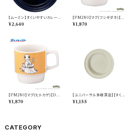
【ムーミン】すくいやすいカレー皿
【PM280】マグ(フシギダネ)【D
（スナフキン）【MM9000】MM
aily Sketch】PM281-11
¥2,640
¥1,870
9003-320
【PM280】マグ(ヒトカゲ)【Dail
【ユニバーサル多様深皿】【すくい
y Sketch】PM282-11
やすいうつわ】16.5cm ディープ
¥1,870
¥1,155
プレート（ホワイト）【NB10】
CATEGORY