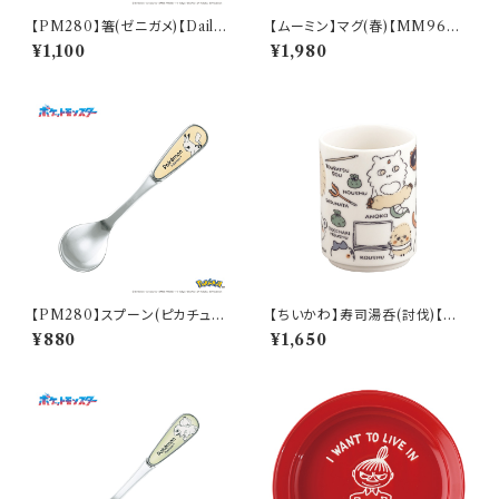
【PM280】箸(ゼニガメ)【Daily
【ムーミン】マグ(春)【MM960
Sketch】PM283-840
0】MM9601-11
¥1,100
¥1,980
【PM280】スプーン(ピカチュ
【ちいかわ】寿司湯呑(討伐)【CK
ウ)【Daily Sketch】PM284-8
W50】CKW52-327
¥880
¥1,650
50