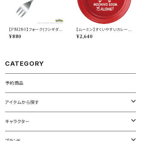
【PM280】フォーク(フシギダネ)
【ムーミン】すくいやすいカレー皿
【Daily Sketch】PM281-851
（リトルミィ）【MM9000】MM
¥880
¥2,640
9002-320
CATEGORY
予約商品
アイテムから探す
九谷焼
キャラクター
マグ＆カップ
ムーミン
ブランド