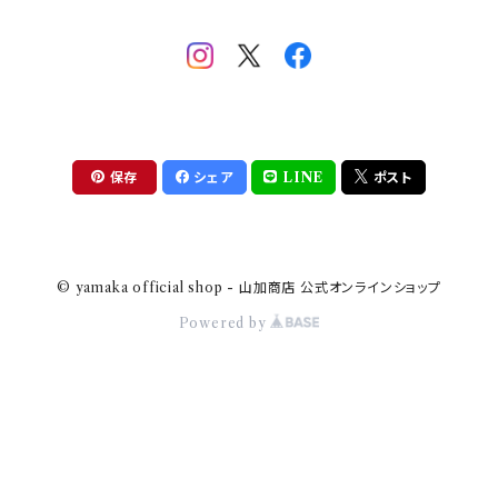
助六の日常
THE BEATLES(ザ・ビートルズ)
komon(コモン)
旅籠
コウペンちゃん
アニカ・ヒュエット
華日和
わんなり
ちびまる子ちゃんandクレヨンしんちゃん
【山加商店×yaeko】migratory bird
HAPPY DINING(ハッピーダイニング)
プラティコ
保存
シェア
LINE
ポスト
クレヨンしんちゃん
tissage(ティサージュ）
titto(チット)
© yamaka official shop - 山加商店 公式オンラインショップ
ハローキティ
結
Powered by
サンリオキャラクターズ
すずめ茶器
ちびまる子ちゃん
frill(フリル)