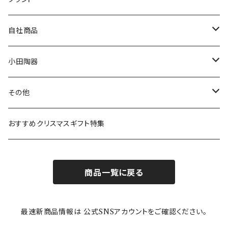
80th記念アイテム
プレート
MOOMIN ANIMATION
LA AMYS(エミーズ)
自社商品
リトルミイの日記念アイテム
ボウル
スヌーピー
LISA LARSON(リサラーソン)
ねこ企画
小田陶器
ガラスウェア
ピーターラビット
LAURA ASHLEY(ローラ アシュレイ)
Cecera(セセラ)
さざなみ
その他
カトラリー
ポケットモンスター
Finlayson(フィンレイソン)
CELEC(セレック)
吉祥
リサイクル食器
おすすめクリスマスギフト特集
お子様用食器
ちいかわ
日比谷花壇
ユニバーサルプレート
櫛目
商品一覧に戻る
その他
mofusand（モフサンド）
香蘭社
吉祥
メイメイウェア
最速新商品情報は 公式SNSアカウントをご確認ください。
mofsand×日比谷花壇
HANAE MORI(ハナエモリ)
隅切り重箱
SoSo(ソソ）