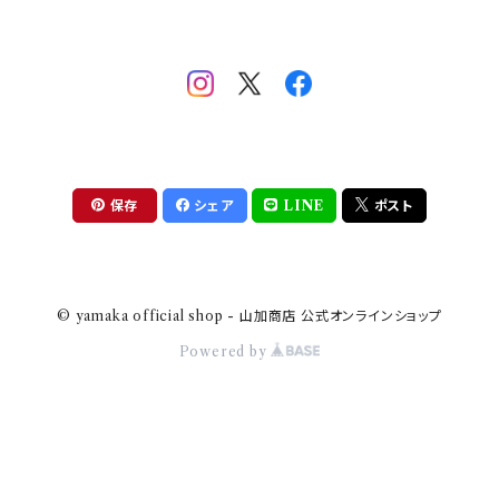
mofsand×日比谷花壇
HANAE MORI(ハナエモリ)
隅切り重箱
SoSo(ソソ）
助六の日常
THE BEATLES(ザ・ビートルズ)
komon(コモン)
旅籠
コウペンちゃん
アニカ・ヒュエット
華日和
わんなり
ちびまる子ちゃんandクレヨンしんちゃん
【山加商店×yaeko】migratory bird
HAPPY DINING(ハッピーダイニング)
プラティコ
保存
シェア
LINE
ポスト
クレヨンしんちゃん
tissage(ティサージュ）
titto(チット)
© yamaka official shop - 山加商店 公式オンラインショップ
ハローキティ
結
Powered by
サンリオキャラクターズ
すずめ茶器
ちびまる子ちゃん
frill(フリル)