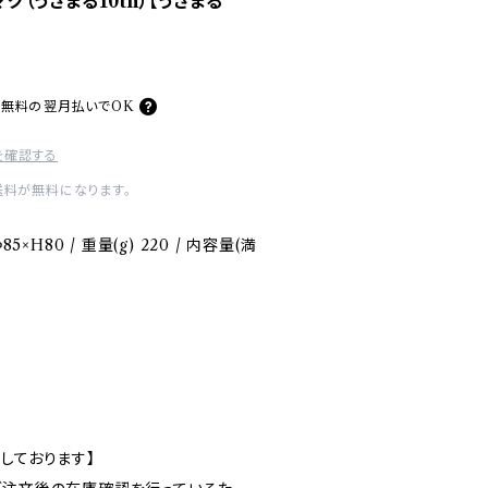
マグ（うさまる10th）【うさまる
料無料の
翌月払いでOK
を確認する
送料が無料になります。
5×H80 / 重量(g) 220 / 内容量(満
しております】