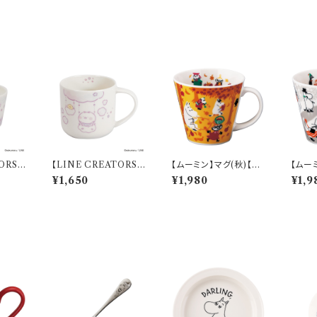
ORS】
【LINE CREATORS】
【ムーミン】マグ(秋)【M
【ムー
ちびう
マグ(ちびちびうさまる)
M9600】MM9603-1
M960
¥1,650
¥1,980
¥1,9
びうさま
【ちびちびうさまる そら
1
1
のたび】