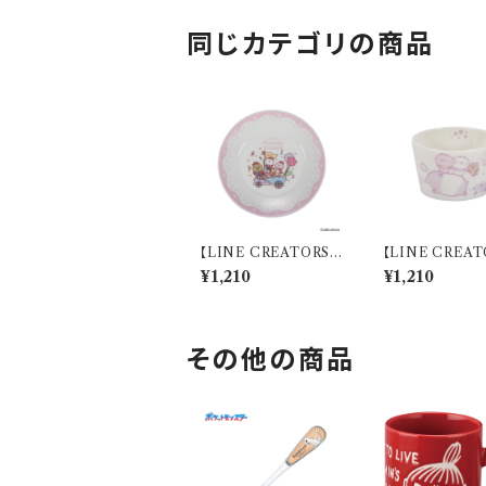
同じカテゴリの商品
【LINE CREATORS】
【LINE CREAT
16プレート（うさまる10
8.8ボウル(ちび
¥1,210
¥1,210
th）【うさまる10th】 LI
さまる)【ちびち
N81-318
る そらのたび】
その他の商品