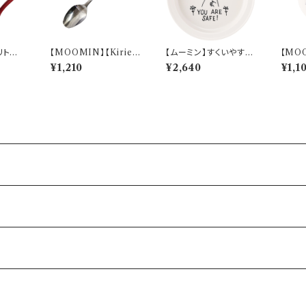
リトルミ
【MOOMIN】【Kirie
【ムーミン】すくいやすい
【MO
】MM9
(キリエ)】すくいやすいス
カレー皿（ムーミン）【M
こる)
¥1,210
¥2,640
¥1,1
プーンＳ（リトルミイ）
M9000】MM9001-3
M140
【MM9000】MM900
20
2-850