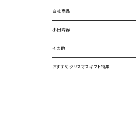
80th記念アイテム
プレート
MOOMIN ANIMATION
LA AMYS(エミーズ)
自社商品
リトルミイの日記念アイテム
ボウル
スヌーピー
LISA LARSON(リサラーソン)
ねこ企画
小田陶器
ガラスウェア
ピーターラビット
LAURA ASHLEY(ローラ アシュレイ)
Cecera(セセラ)
さざなみ
その他
カトラリー
ポケットモンスター
Finlayson(フィンレイソン)
CELEC(セレック)
吉祥
リサイクル食器
おすすめクリスマスギフト特集
お子様用食器
ちいかわ
日比谷花壇
ユニバーサルプレート
櫛目
その他
mofusand（モフサンド）
香蘭社
吉祥
メイメイウェア
mofsand×日比谷花壇
HANAE MORI(ハナエモリ)
隅切り重箱
SoSo(ソソ）