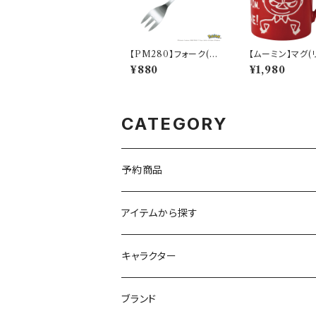
【PM280】フォーク(ヒ
【ムーミン】マグ(
トカゲ)【Daily Sketch】
ィ）【MM9000
¥880
¥1,980
PM282-851
002-11
CATEGORY
予約商品
アイテムから探す
九谷焼
キャラクター
マグ＆カップ
ムーミン
ブランド