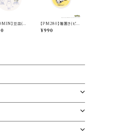
OMIN】豆皿(お
【PM280】箸置き(ピカ
【MM14000】M
チュウ)【Daily Sketch】
00
¥990
03-333
PM284-402