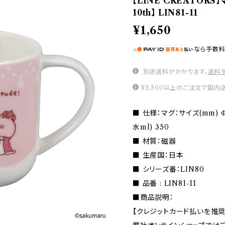
【LINE CREATORS】
10th】 LIN81-11
¥1,650
なら
手数
別途送料がかかります。
送料
¥5,500以上のご注文で国内
■ 仕様：マグ：サイズ(mm) Φ8
水ml) 350
■ 材質：磁器
■ 生産国：日本
■ シリーズ番：LIN80
■ 品番 : LIN81-11
■商品説明：
【クレジットカード払いを推奨