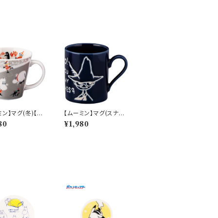
ミン】マグ(冬)【M
【ムーミン】マグ(スナフ
0】MM9604-1
キン）【MM9000】M
80
¥1,980
M9003-11