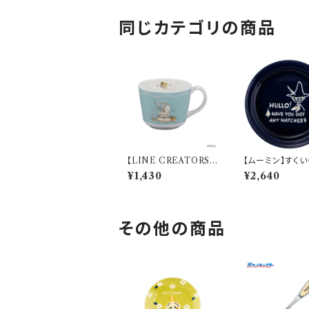
同じカテゴリの商品
【LINE CREATORS】
【ムーミン】すく
ミニマグ（ねこぺん日和1
カレー皿（スナフ
¥1,430
¥2,640
0th）【ねこぺん日和10t
【MM9000】M
h】 LIN92-310
3-320
その他の商品