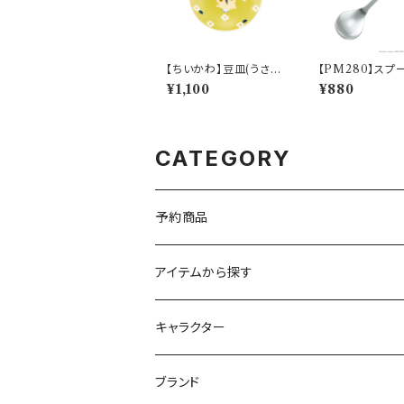
【ちいかわ】豆皿(うさぎ)
【PM280】スプ
【CKW20】CKW23-3
カチュウ)【Daily 
¥1,100
¥880
33
h】PM284-850
CATEGORY
予約商品
アイテムから探す
九谷焼
キャラクター
マグ＆カップ
ムーミン
ブランド