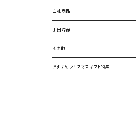
80th記念アイテム
プレート
MOOMIN ANIMATION
LA AMYS(エミーズ)
自社商品
リトルミイの日記念アイテム
ボウル
スヌーピー
LISA LARSON(リサラーソン)
ねこ企画
小田陶器
ガラスウェア
ピーターラビット
LAURA ASHLEY(ローラ アシュレイ)
Cecera(セセラ)
さざなみ
その他
カトラリー
ポケットモンスター
Finlayson(フィンレイソン)
CELEC(セレック)
吉祥
リサイクル食器
おすすめクリスマスギフト特集
お子様用食器
ちいかわ
日比谷花壇
ユニバーサルプレート
櫛目
その他
mofusand（モフサンド）
香蘭社
吉祥
メイメイウェア
mofsand×日比谷花壇
HANAE MORI(ハナエモリ)
隅切り重箱
SoSo(ソソ）