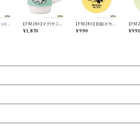
ーン(ピ
【PM280】マグ(ゼニガ
【PM280】豆皿(ピカチ
【PM
Sketc
メ)【Daily Sketch】PM
ュウ)【Daily Sketch】P
ダネ)【D
¥1,870
¥990
¥99
283-11
M284-333
M281