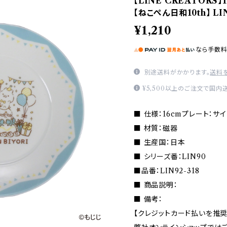
【LINE CREATORS
【ねこぺん日和10th】 LIN
¥1,210
なら
手数
別途送料がかかります。
送料
¥5,500以上のご注文で国内
■ 仕様：16cmプレート：サイズ(
■ 材質：磁器
■ 生産国：日本
■ シリーズ番：LIN90
■品番：LIN92-318
■ 商品説明：
■ 備考：
【クレジットカード払いを推奨