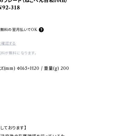
】16プレート（ねこぺん日和10th）
92-318
料無料の
翌月払いでOK
を確認する
送料が無料になります。
mm) Φ165×H20 / 重量(g) 200
しております】