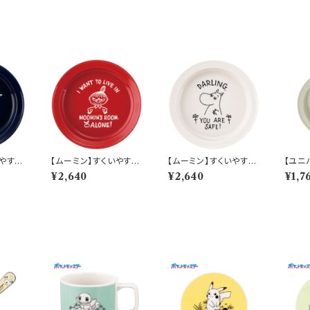
いやすい
【ムーミン】すくいやすい
【ムーミン】すくいやすい
【ユニ
キン）
カレー皿（リトルミィ）
カレー皿（ムーミン）【M
皿】【
¥2,640
¥2,640
¥1,7
M900
【MM9000】MM900
M9000】MM9001-3
わ】2
2-320
20
ート（