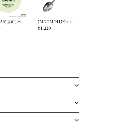
280】豆皿(フシギ
【MOOMIN】【Kirie
aily Sketch】P
(キリエ)】すくいやすいス
0
¥1,210
-333
プーンＳ（リトルミイ）
【MM9000】MM900
2-850