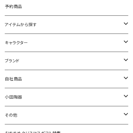
予約商品
アイテムから探す
九谷焼
キャラクター
マグ＆カップ
ムーミン
ブランド
80th記念アイテム
プレート
MOOMIN ANIMATION
LA AMYS(エミーズ)
自社商品
リトルミイの日記念アイテム
ボウル
スヌーピー
LISA LARSON(リサラーソン)
ねこ企画
小田陶器
ガラスウェア
ピーターラビット
LAURA ASHLEY(ローラ アシュレイ)
Cecera(セセラ)
さざなみ
その他