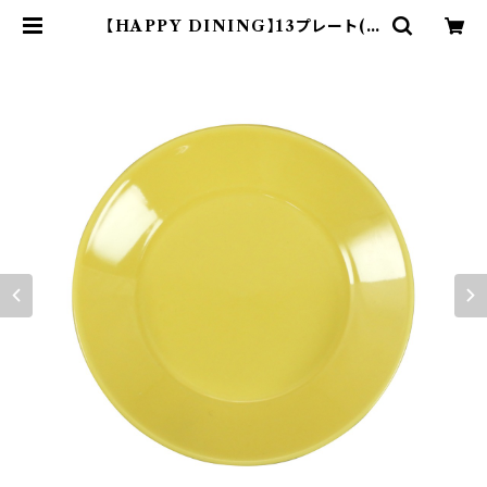
【HAPPY DINING】13プレート(イ
エロー)【YMK120】 YMK122-257 |
yamaka official shop - 山加商
店 公式オンラインショップ