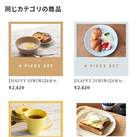
同じカテゴリの商品
【HAPPY DINING】4点セット
【HAPPY DINING】4点セット
(ベージュ)【YMK120】 YMK1
(ブルー)【YMK120】 YMK123
¥2,420
¥2,420
24-6
-6