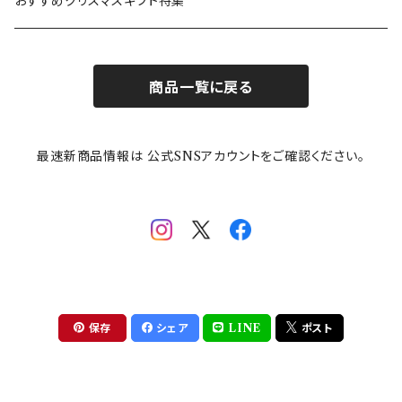
カトラリー
ポケットモンスター
Finlayson(フィンレイソン)
CELEC(セレック)
吉祥
リサイクル食器
おすすめクリスマスギフト特集
お子様用食器
ちいかわ
日比谷花壇
ユニバーサルプレート
櫛目
商品一覧に戻る
その他
mofusand（モフサンド）
香蘭社
吉祥
メイメイウェア
最速新商品情報は 公式SNSアカウントをご確認ください。
mofsand×日比谷花壇
HANAE MORI(ハナエモリ)
隅切り重箱
SoSo(ソソ）
助六の日常
THE BEATLES(ザ・ビートルズ)
komon(コモン)
旅籠
コウペンちゃん
アニカ・ヒュエット
華日和
わんなり
ちびまる子ちゃんandクレヨンしんちゃん
【山加商店×yaeko】migratory bird
HAPPY DINING(ハッピーダイニング)
プラティコ
保存
シェア
LINE
ポスト
クレヨンしんちゃん
tissage(ティサージュ）
titto(チット)