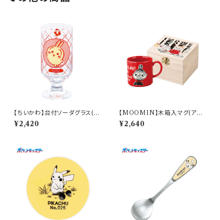
【ちいかわ】台付ソーダグラス(う
【MOOMIN】木箱入マグ(アイ
さぎ)【CKW40】CKW43-813
ムリトルミイ)【MM16000】M
¥2,420
¥2,640
M16001-11H