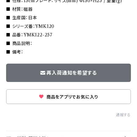
■ 仕様：13cmプレート：サイズ(mm) Φ130×H25 / 重量(g)
■ 材質：磁器
■ 生産国：日本
■ シリーズ番：YMK120
■ 品番：YMK122-257
■ 商品説明：
■ 備考：
再入荷通知を希望する
商品をアプリでお気に入り
通報する