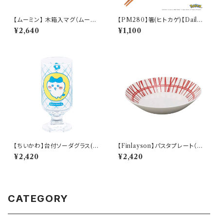
【ムーミン】 木箱入マグ（ムーミ
【PM280】箸(ヒトカゲ)【Daily
ン）【MM950】
Sketch】PM282-840
¥2,640
¥1,100
【ちいかわ】台付ソーダグラス(ハ
【Finlayson】パスタプレート（レ
チワレ)【CKW40】CKW42-81
ッド）【コロナ】
¥2,420
¥2,420
3
CATEGORY