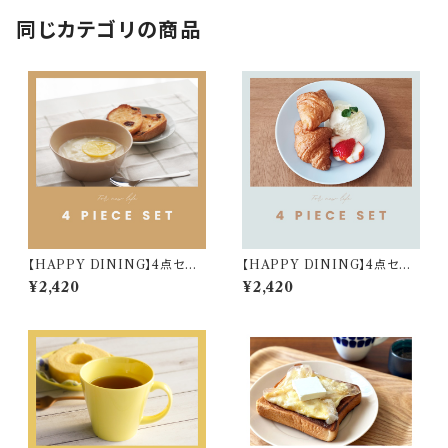
同じカテゴリの商品
【HAPPY DINING】4点セット
【HAPPY DINING】4点セット
(ベージュ)【YMK120】 YMK1
(ブルー)【YMK120】 YMK123
¥2,420
¥2,420
24-6
-6