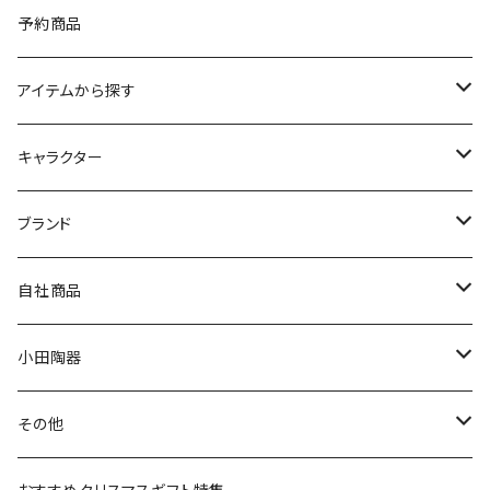
予約商品
アイテムから探す
九谷焼
キャラクター
マグ＆カップ
ムーミン
ブランド
80th記念アイテム
プレート
MOOMIN ANIMATION
LA AMYS(エミーズ)
自社商品
リトルミイの日記念アイテム
ボウル
スヌーピー
LISA LARSON(リサラーソン)
ねこ企画
小田陶器
ガラスウェア
ピーターラビット
LAURA ASHLEY(ローラ アシュレイ)
Cecera(セセラ)
さざなみ
その他