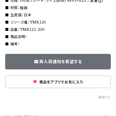
■ 仕様：19cmプレート：サイズ(mm) Φ195×H25 / 重量(g)
■ 材質：磁器
■ 生産国：日本
■ シリーズ番：YMK120
■ 品番：YMK122-330
■ 商品説明：
■ 備考：
再入荷通知を希望する
商品をアプリでお気に入り
通報する