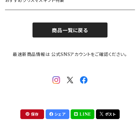
カトラリー
ポケットモンスター
Finlayson(フィンレイソン)
CELEC(セレック)
吉祥
リサイクル食器
おすすめクリスマスギフト特集
お子様用食器
ちいかわ
日比谷花壇
ユニバーサルプレート
櫛目
商品一覧に戻る
その他
mofusand（モフサンド）
香蘭社
吉祥
メイメイウェア
最速新商品情報は 公式SNSアカウントをご確認ください。
mofsand×日比谷花壇
HANAE MORI(ハナエモリ)
隅切り重箱
SoSo(ソソ）
助六の日常
THE BEATLES(ザ・ビートルズ)
komon(コモン)
旅籠
コウペンちゃん
アニカ・ヒュエット
華日和
わんなり
ちびまる子ちゃんandクレヨンしんちゃん
【山加商店×yaeko】migratory bird
HAPPY DINING(ハッピーダイニング)
プラティコ
保存
シェア
LINE
ポスト
クレヨンしんちゃん
tissage(ティサージュ）
titto(チット)