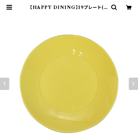
【HAPPY DINING】19プレート(イ
エロー)【YMK120】 YMK122-330
| yamaka official shop - 山加
商店 公式オンラインショップ