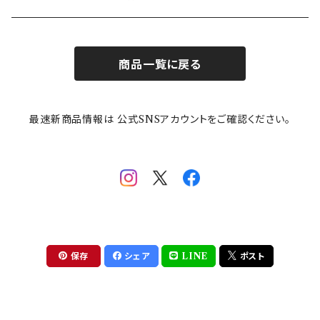
お子様用食器
ちいかわ
日比谷花壇
ユニバーサルプレート
櫛目
商品一覧に戻る
その他
mofusand（モフサンド）
香蘭社
吉祥
メイメイウェア
最速新商品情報は 公式SNSアカウントをご確認ください。
mofsand×日比谷花壇
HANAE MORI(ハナエモリ)
隅切り重箱
SoSo(ソソ）
助六の日常
THE BEATLES(ザ・ビートルズ)
komon(コモン)
旅籠
コウペンちゃん
アニカ・ヒュエット
華日和
わんなり
ちびまる子ちゃんandクレヨンしんちゃん
【山加商店×yaeko】migratory bird
HAPPY DINING(ハッピーダイニング)
プラティコ
保存
シェア
LINE
ポスト
クレヨンしんちゃん
tissage(ティサージュ）
titto(チット)