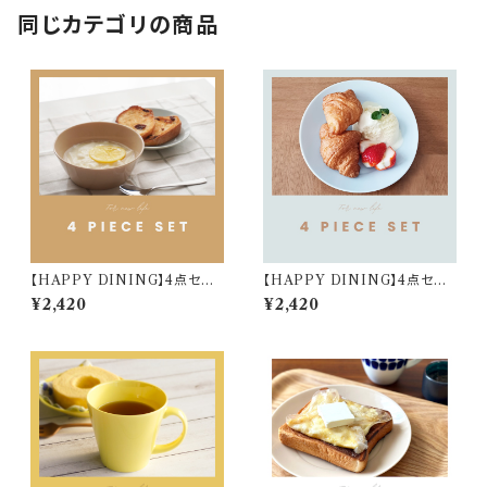
同じカテゴリの商品
【HAPPY DINING】4点セット
【HAPPY DINING】4点セット
(ベージュ)【YMK120】 YMK1
(ブルー)【YMK120】 YMK123
¥2,420
¥2,420
24-6
-6