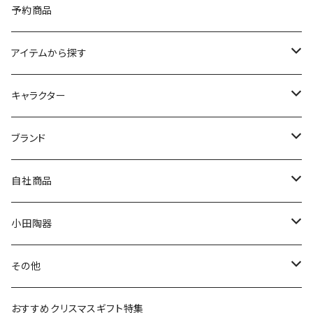
予約商品
アイテムから探す
九谷焼
キャラクター
マグ＆カップ
ムーミン
ブランド
80th記念アイテム
プレート
MOOMIN ANIMATION
LA AMYS(エミーズ)
自社商品
リトルミイの日記念アイテム
ボウル
スヌーピー
LISA LARSON(リサラーソン)
ねこ企画
小田陶器
ガラスウェア
ピーターラビット
LAURA ASHLEY(ローラ アシュレイ)
Cecera(セセラ)
さざなみ
その他
カトラリー
ポケットモンスター
Finlayson(フィンレイソン)
CELEC(セレック)
吉祥
リサイクル食器
おすすめクリスマスギフト特集