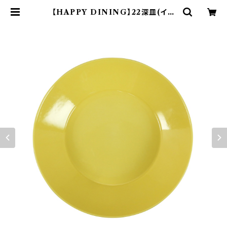
【HAPPY DINING】22深皿(イエ
ロー)【YMK120】 YMK122-355 |
yamaka official shop - 山加商
店 公式オンラインショップ