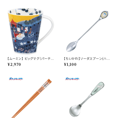
【ムーミン】 ビッグマグ（パーテ
【ちいかわ】ソーダスプーン(ハチ
ィ）【MM3200】MM3203-35
ワレ)【CKW40】CKW42-850
¥2,970
¥1,100