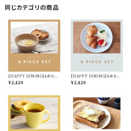
同じカテゴリの商品
【HAPPY DINING】4点セット
【HAPPY DINING】4点セット
(ベージュ)【YMK120】 YMK1
(ブルー)【YMK120】 YMK123
¥2,420
¥2,420
24-6
-6