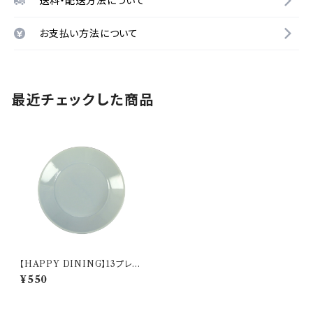
送料・配送方法について
お支払い方法について
最近チェックした商品
【HAPPY DINING】13プレー
ト(ブルー)【YMK120】 YMK12
¥550
3-257