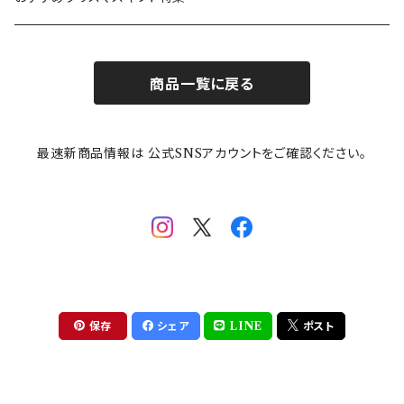
お子様用食器
ちいかわ
日比谷花壇
ユニバーサルプレート
櫛目
商品一覧に戻る
その他
mofusand（モフサンド）
香蘭社
吉祥
メイメイウェア
最速新商品情報は 公式SNSアカウントをご確認ください。
mofsand×日比谷花壇
HANAE MORI(ハナエモリ)
隅切り重箱
SoSo(ソソ）
助六の日常
THE BEATLES(ザ・ビートルズ)
komon(コモン)
旅籠
コウペンちゃん
アニカ・ヒュエット
華日和
わんなり
ちびまる子ちゃんandクレヨンしんちゃん
【山加商店×yaeko】migratory bird
HAPPY DINING(ハッピーダイニング)
プラティコ
保存
シェア
LINE
ポスト
クレヨンしんちゃん
tissage(ティサージュ）
titto(チット)