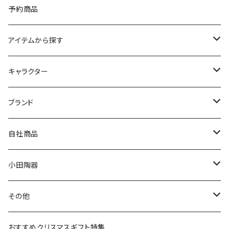
予約商品
アイテムから探す
九谷焼
キャラクター
マグ＆カップ
ムーミン
ブランド
80th記念アイテム
プレート
MOOMIN ANIMATION
LA AMYS(エミーズ)
自社商品
リトルミイの日記念アイテム
ボウル
スヌーピー
LISA LARSON(リサラーソン)
ねこ企画
小田陶器
ガラスウェア
ピーターラビット
LAURA ASHLEY(ローラ アシュレイ)
Cecera(セセラ)
さざなみ
その他
カトラリー
ポケットモンスター
Finlayson(フィンレイソン)
CELEC(セレック)
吉祥
リサイクル食器
おすすめクリスマスギフト特集