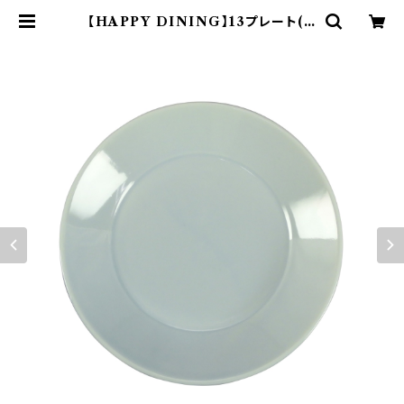
【HAPPY DINING】13プレート(ブ
ルー)【YMK120】 YMK123-257 |
yamaka official shop - 山加商
店 公式オンラインショップ