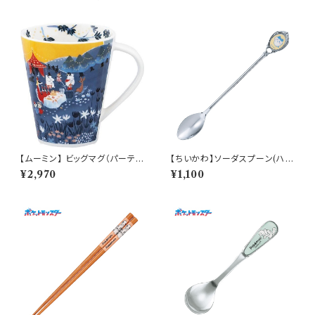
【ムーミン】 ビッグマグ（パーテ
【ちいかわ】ソーダスプーン(ハチ
ィ）【MM3200】MM3203-35
ワレ)【CKW40】CKW42-850
¥2,970
¥1,100