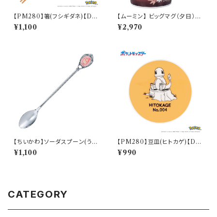
【PM280】箸(フシギダネ)【Dail
【ムーミン】 ビッグマグ（夕日）
y Sketch】PM281-840
【MM3200】
¥1,100
¥2,970
【ちいかわ】ソーダスプーン(うさ
【PM280】豆皿(ヒトカゲ)【Dail
ぎ)【CKW40】CKW43-850
y Sketch】PM282-333
¥1,100
¥990
CATEGORY