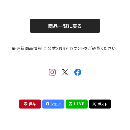
お子様用食器
ちいかわ
日比谷花壇
ユニバーサルプレート
櫛目
商品一覧に戻る
その他
mofusand（モフサンド）
香蘭社
吉祥
メイメイウェア
最速新商品情報は 公式SNSアカウントをご確認ください。
mofsand×日比谷花壇
HANAE MORI(ハナエモリ)
隅切り重箱
SoSo(ソソ）
助六の日常
THE BEATLES(ザ・ビートルズ)
komon(コモン)
旅籠
コウペンちゃん
アニカ・ヒュエット
華日和
わんなり
ちびまる子ちゃんandクレヨンしんちゃん
【山加商店×yaeko】migratory bird
HAPPY DINING(ハッピーダイニング)
プラティコ
保存
シェア
LINE
ポスト
クレヨンしんちゃん
tissage(ティサージュ）
titto(チット)