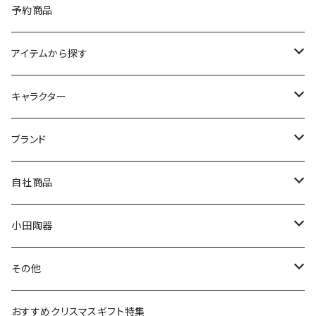
予約商品
アイテムから探す
九谷焼
キャラクター
マグ＆カップ
ムーミン
ブランド
80th記念アイテム
プレート
MOOMIN ANIMATION
LA AMYS(エミーズ)
自社商品
リトルミイの日記念アイテム
ボウル
スヌーピー
LISA LARSON(リサラーソン)
ねこ企画
小田陶器
ガラスウェア
ピーターラビット
LAURA ASHLEY(ローラ アシュレイ)
Cecera(セセラ)
さざなみ
その他
カトラリー
ポケットモンスター
Finlayson(フィンレイソン)
CELEC(セレック)
吉祥
リサイクル食器
おすすめクリスマスギフト特集