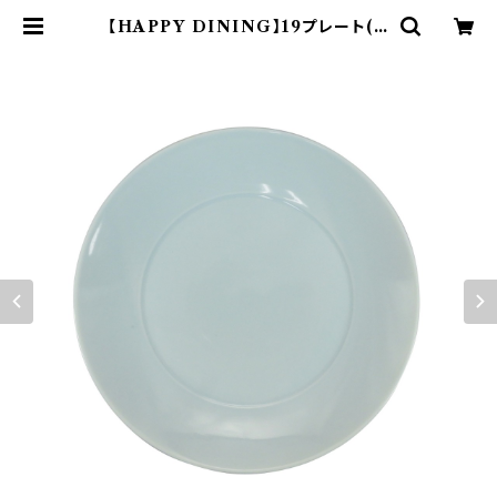
【HAPPY DINING】19プレート(ブ
ルー)【YMK120】 YMK123-330 |
yamaka official shop - 山加商
店 公式オンラインショップ