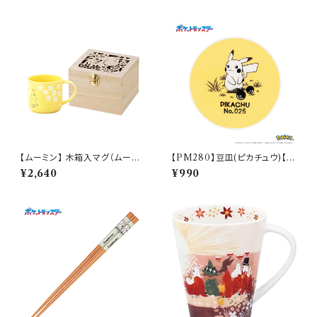
【ムーミン】 木箱入マグ（ムーミ
【PM280】豆皿(ピカチュウ)【D
ン）【MM950】
aily Sketch】PM284-333
¥2,640
¥990