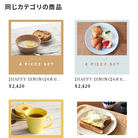
同じカテゴリの商品
【HAPPY DINING】4点セット
【HAPPY DINING】4点セット
(ベージュ)【YMK120】 YMK1
(ブルー)【YMK120】 YMK123
¥2,420
¥2,420
24-6
-6