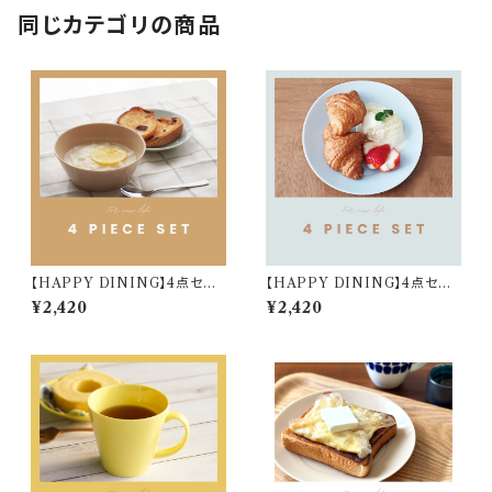
同じカテゴリの商品
【HAPPY DINING】4点セット
【HAPPY DINING】4点セット
(ベージュ)【YMK120】 YMK1
(ブルー)【YMK120】 YMK123
¥2,420
¥2,420
24-6
-6