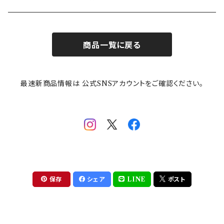
お子様用食器
ちいかわ
日比谷花壇
ユニバーサルプレート
櫛目
商品一覧に戻る
その他
mofusand（モフサンド）
香蘭社
吉祥
メイメイウェア
最速新商品情報は 公式SNSアカウントをご確認ください。
mofsand×日比谷花壇
HANAE MORI(ハナエモリ)
隅切り重箱
SoSo(ソソ）
助六の日常
THE BEATLES(ザ・ビートルズ)
komon(コモン)
旅籠
コウペンちゃん
アニカ・ヒュエット
華日和
わんなり
ちびまる子ちゃんandクレヨンしんちゃん
【山加商店×yaeko】migratory bird
HAPPY DINING(ハッピーダイニング)
プラティコ
保存
シェア
LINE
ポスト
クレヨンしんちゃん
tissage(ティサージュ）
titto(チット)