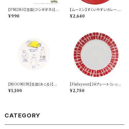
【PM280】豆皿(フシギダネ)【D
【ムーミン】すくいやすいカレー皿
aily Sketch】PM281-333
（リトルミィ）【MM9000】MM
¥990
¥2,640
9002-320
【MOOMIN】豆皿(おこる)【M
【Finlayson】24プレート（レッ
M14000】MM14003-333
ド）【コロナ】
¥1,100
¥2,750
CATEGORY