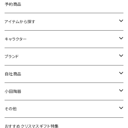
予約商品
アイテムから探す
九谷焼
キャラクター
マグ＆カップ
ムーミン
ブランド
80th記念アイテム
プレート
MOOMIN ANIMATION
LA AMYS(エミーズ)
自社商品
リトルミイの日記念アイテム
ボウル
スヌーピー
LISA LARSON(リサラーソン)
ねこ企画
小田陶器
ガラスウェア
ピーターラビット
LAURA ASHLEY(ローラ アシュレイ)
Cecera(セセラ)
さざなみ
その他
カトラリー
ポケットモンスター
Finlayson(フィンレイソン)
CELEC(セレック)
吉祥
リサイクル食器
おすすめクリスマスギフト特集