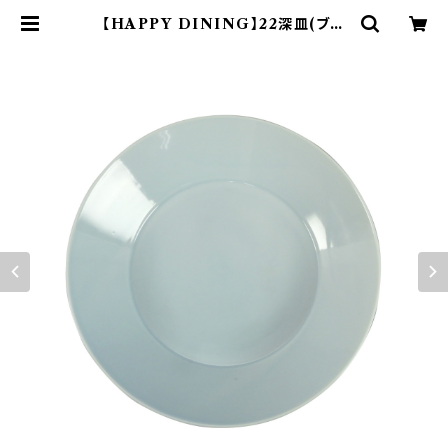
【HAPPY DINING】22深皿(ブル
ー)【YMK120】 YMK123-355 | ya
maka official shop - 山加商店
公式オンラインショップ