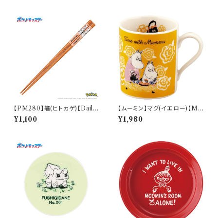
【PM280】箸(ヒトカゲ)【Daily
【ムーミン】マグ(イエロー)【M
Sketch】PM282-840
M9500】MM9501-11
¥1,100
¥1,980