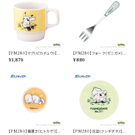
【PM280】マグ(ピカチュウ)【D
【PM280】フォーク(ゼニガメ)
aily Sketch】PM284-11
【Daily Sketch】PM283-851
¥1,870
¥880
【PM280】箸置き(ヒトカゲ)【D
【PM280】豆皿(フシギダネ)【D