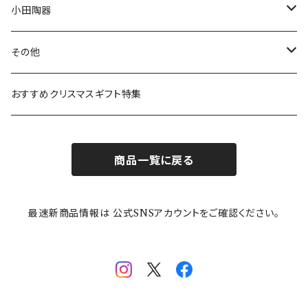
リトルミイの日記念アイテム
ボウル
スヌーピー
LISA LARSON(リサラーソン)
ねこ企画
小田陶器
ガラスウェア
ピーターラビット
LAURA ASHLEY(ローラ アシュレイ)
Cecera(セセラ)
さざなみ
その他
カトラリー
ポケットモンスター
Finlayson(フィンレイソン)
CELEC(セレック)
吉祥
リサイクル食器
おすすめクリスマスギフト特集
お子様用食器
ちいかわ
日比谷花壇
ユニバーサルプレート
櫛目
商品一覧に戻る
その他
mofusand（モフサンド）
香蘭社
吉祥
メイメイウェア
最速新商品情報は 公式SNSアカウントをご確認ください。
mofsand×日比谷花壇
HANAE MORI(ハナエモリ)
隅切り重箱
SoSo(ソソ）
助六の日常
THE BEATLES(ザ・ビートルズ)
komon(コモン)
旅籠
コウペンちゃん
アニカ・ヒュエット
華日和
わんなり