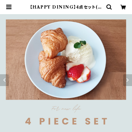
【HAPPY DINING】4点セット(ブ
ルー)【YMK120】 YMK123-6 | ya
maka official shop - 山加商店
公式オンラインショップ