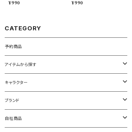
aily Sketch】PM282-402
aily Sketch】PM281-333
¥990
¥990
CATEGORY
予約商品
アイテムから探す
九谷焼
キャラクター
マグ＆カップ
ムーミン
ブランド
80th記念アイテム
プレート
MOOMIN ANIMATION
LA AMYS(エミーズ)
自社商品