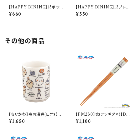
【HAPPY DINING】13ボウル
【HAPPY DINING】13プレー
(ホワイト)【YMK120】 YMK12
ト(ホワイト)【YMK120】 YMK
¥660
¥550
1-358
121-257
その他の商品
【ちいかわ】寿司湯呑(日常)【CK
【PM280】箸(フシギダネ)【Dail
W50】CKW51-327
y Sketch】PM281-840
¥1,650
¥1,100