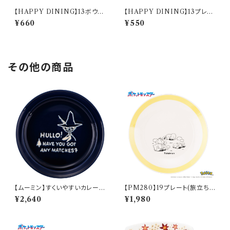
【HAPPY DINING】13ボウル
【HAPPY DINING】13プレー
(ホワイト)【YMK120】 YMK12
ト(ホワイト)【YMK120】 YMK
¥660
¥550
1-358
121-257
その他の商品
【ムーミン】すくいやすいカレー皿
【PM280】19プレート(旅立ち)
（スナフキン）【MM9000】MM
【Daily Sketch】PM285-330
¥2,640
¥1,980
9003-320