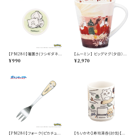
【PM280】箸置き(フシギダネ)
【ムーミン】 ビッグマグ（夕日）
【Daily Sketch】PM281-402
【MM3200】
¥990
¥2,970
【PM280】フォーク(ピカチュウ)
【ちいかわ】寿司湯呑(討伐)【CK