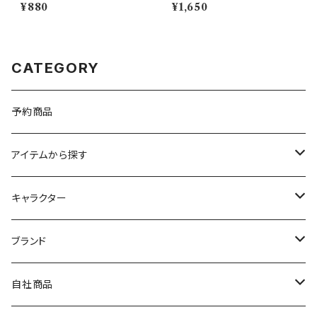
【Daily Sketch】PM284-851
W50】CKW52-327
¥880
¥1,650
CATEGORY
予約商品
アイテムから探す
九谷焼
キャラクター
マグ＆カップ
ムーミン
ブランド
80th記念アイテム
プレート
MOOMIN ANIMATION
LA AMYS(エミーズ)
自社商品