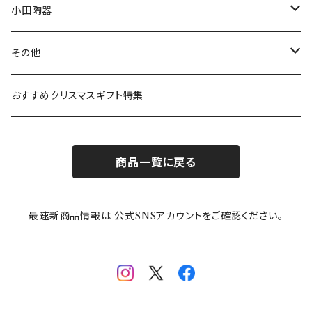
リトルミイの日記念アイテム
ボウル
スヌーピー
LISA LARSON(リサラーソン)
ねこ企画
小田陶器
ガラスウェア
ピーターラビット
LAURA ASHLEY(ローラ アシュレイ)
Cecera(セセラ)
さざなみ
その他
カトラリー
ポケットモンスター
Finlayson(フィンレイソン)
CELEC(セレック)
吉祥
リサイクル食器
おすすめクリスマスギフト特集
お子様用食器
ちいかわ
日比谷花壇
ユニバーサルプレート
櫛目
商品一覧に戻る
その他
mofusand（モフサンド）
香蘭社
吉祥
メイメイウェア
最速新商品情報は 公式SNSアカウントをご確認ください。
mofsand×日比谷花壇
HANAE MORI(ハナエモリ)
隅切り重箱
SoSo(ソソ）
助六の日常
THE BEATLES(ザ・ビートルズ)
komon(コモン)
旅籠
コウペンちゃん
アニカ・ヒュエット
華日和
わんなり