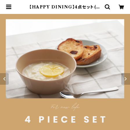
【HAPPY DINING】4点セット(ベ
ージュ)【YMK120】 YMK124-6 | y
amaka official shop - 山加商
店 公式オンラインショップ