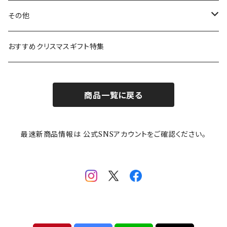
ガラスウェア
ピーターラビット
LAURA ASHLEY(ローラ アシュレイ)
Cecera(セセラ)
さざなみ
その他
カトラリー
ポケットモンスター
Finlayson(フィンレイソン)
CELEC(セレック)
吉祥
リサイクル食器
おすすめクリスマスギフト特集
お子様用食器
ちいかわ
日比谷花壇
ユニバーサルプレート
櫛目
商品一覧に戻る
その他
mofusand（モフサンド）
香蘭社
吉祥
メイメイウェア
最速新商品情報は 公式SNSアカウントをご確認ください。
mofsand×日比谷花壇
HANAE MORI(ハナエモリ)
隅切り重箱
SoSo(ソソ）
助六の日常
THE BEATLES(ザ・ビートルズ)
komon(コモン)
旅籠
コウペンちゃん
アニカ・ヒュエット
華日和
わんなり