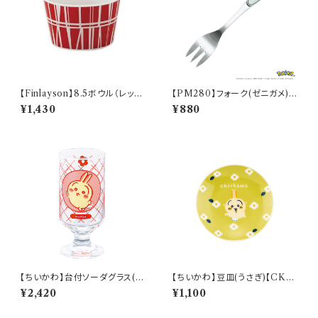
【Finlayson】8.5ボウル（レッ
【PM280】フォーク(ゼニガメ)
ド）【コロナ】
【Daily Sketch】PM283-851
¥1,430
¥880
【ちいかわ】台付ソーダグラス(う
【ちいかわ】豆皿(うさぎ)【CKW
さぎ)【CKW40】CKW43-813
20】CKW23-333
¥2,420
¥1,100