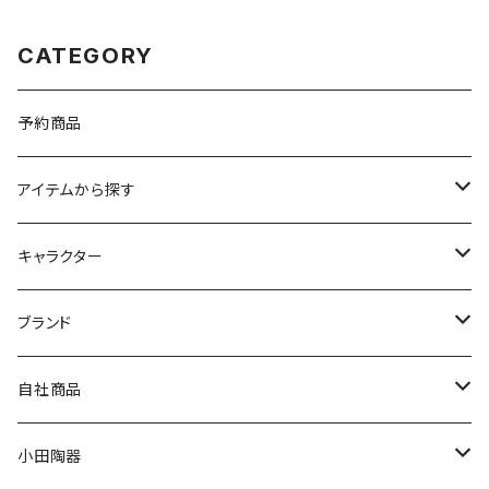
CATEGORY
予約商品
アイテムから探す
九谷焼
キャラクター
マグ＆カップ
ムーミン
ブランド
80th記念アイテム
プレート
MOOMIN ANIMATION
LA AMYS(エミーズ)
自社商品
リトルミイの日記念アイテム
ボウル
スヌーピー
LISA LARSON(リサラーソン)
ねこ企画
小田陶器