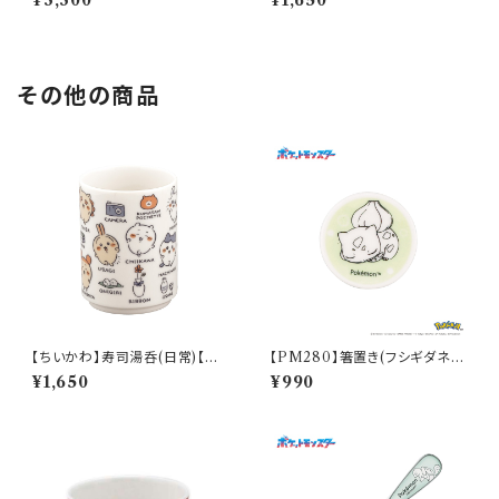
¥3,300
¥1,650
その他の商品
【ちいかわ】寿司湯呑(日常)【CK
【PM280】箸置き(フシギダネ)
W50】CKW51-327
【Daily Sketch】PM281-402
¥1,650
¥990