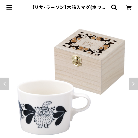
【リサ・ラーソン】木箱入マグ(ホワイ
ト)【LL160】 LL162-11H | yamak
a official shop - 山加商店 公式
オンラインショップ