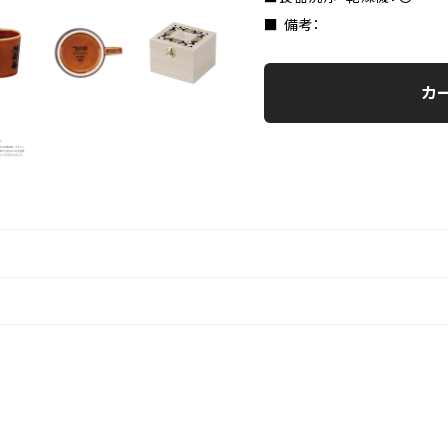
■ 備考：
カ