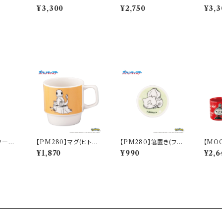
l(スト
スタプレートセット【str
トセット【stroll(ストロ
グセット
¥3,300
¥2,750
¥3,3
oll(ストロール)】
ール)】
ール)】
ソーダ
【PM280】マグ(ヒトカ
【PM280】箸置き(フシ
【MO
CKW4
ゲ)【Daily Sketch】P
ギダネ)【Daily Sketc
グ(ア
¥1,870
¥990
¥2,6
M282-11
h】PM281-402
M160
-11H