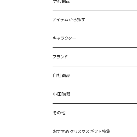
予約商品
アイテムから探す
九谷焼
キャラクター
マグ＆カップ
ムーミン
ブランド
80th記念アイテム
プレート
MOOMIN ANIMATION
LA AMYS(エミーズ)
自社商品
リトルミイの日記念アイテム
ボウル
スヌーピー
LISA LARSON(リサラーソン)
ねこ企画
小田陶器
ガラスウェア
ピーターラビット
LAURA ASHLEY(ローラ アシュレイ)
Cecera(セセラ)
さざなみ
その他
カトラリー
ポケットモンスター
Finlayson(フィンレイソン)
CELEC(セレック)
吉祥
リサイクル食器
おすすめクリスマスギフト特集