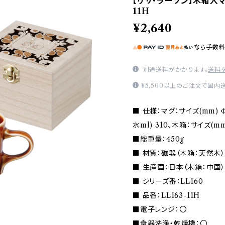
【リサ・ラーソン】木箱入マグ(
11H
¥2,640
なら
手数
別途送料がかかります。
送料
¥5,500以上のご注文で国内
■ 仕様：マグ：サイズ(mm) Φ9
水ml) 310、木箱：サイズ(mm) 
■総重量：450g
■ 材質：磁器（木箱：天然木
■ 生産国：日本（木箱：中国
■ シリーズ番：LL160
■ 品番：LL163-11H
■電子レンジ：〇
■食器洗浄・乾燥機：〇