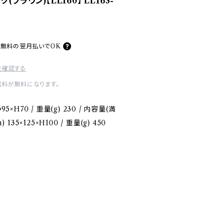
ブラウン)【LL160】 LL163-
料無料の
翌月払いでOK
を確認する
送料が無料になります。
5×H70 / 重量(g) 230 / 内容量(満
135×125×H100 / 重量(g) 450
）
）