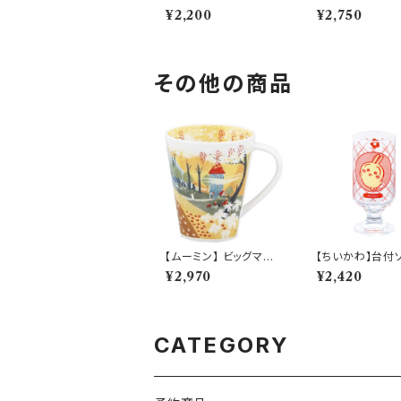
cmプレートセット【stro
ウルセット【strol
¥2,200
¥2,750
ll(ストロール)】
ロール)】
その他の商品
【ムーミン】 ビッグマグ
【ちいかわ】台付
（ムーミンハウス）【MM
グラス(うさぎ)【
¥2,970
¥2,420
3200】MM3204-35
0】CKW43-813
CATEGORY