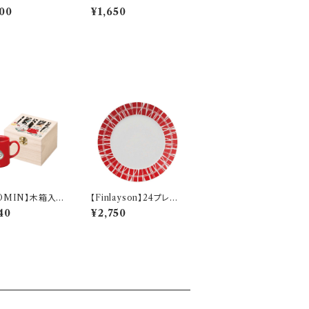
【stroll(ストロ
碗(フラワー)【LL150】L
00
¥1,650
L155-351
OMIN】木箱入マ
【Finlayson】24プレー
イムリトルミイ)【M
ト（レッド）【コロナ】
40
¥2,750
00】MM16001