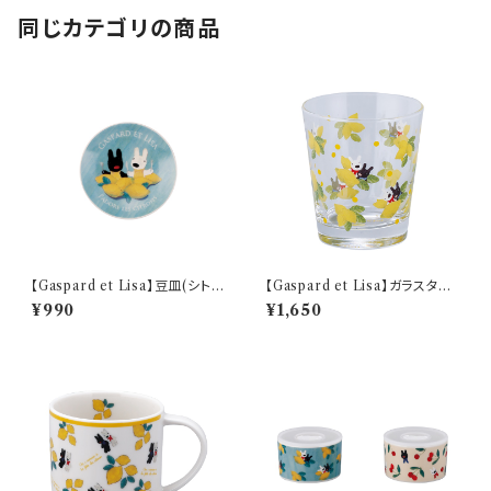
同じカテゴリの商品
【Gaspard et Lisa】豆皿(シトロ
【Gaspard et Lisa】ガラスタン
ン)【LG170】 LG173-333
ブラー(シトロン)【LG170】 LG1
¥990
¥1,650
73-813