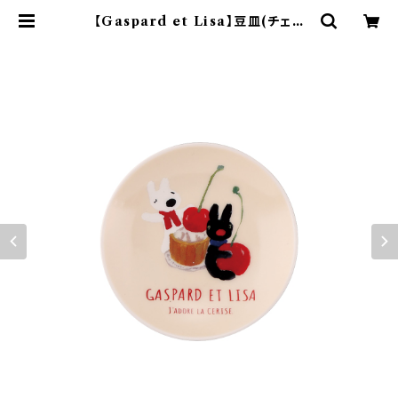
【Gaspard et Lisa】豆皿(チェリ
ー)【LG170】 LG171-333 | yama
ka official shop - 山加商店 公
式オンラインショップ