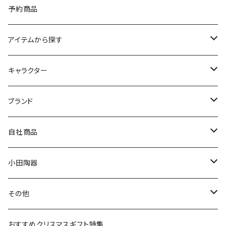
予約商品
アイテムから探す
九谷焼
キャラクター
マグ＆カップ
ムーミン
ブランド
80th記念アイテム
プレート
MOOMIN ANIMATION
LA AMYS(エミーズ)
自社商品
リトルミイの日記念アイテム
ボウル
スヌーピー
LISA LARSON(リサラーソン)
ねこ企画
小田陶器
ガラスウェア
ピーターラビット
LAURA ASHLEY(ローラ アシュレイ)
Cecera(セセラ)
さざなみ
その他
カトラリー
ポケットモンスター
Finlayson(フィンレイソン)
CELEC(セレック)
吉祥
リサイクル食器
おすすめクリスマスギフト特集