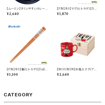
【ムーミン】すくいやすいカレー皿
【PM280】マグ(ヒトカゲ)【Dail
（スナフキン）【MM9000】MM
y Sketch】PM282-11
¥2,640
¥1,870
9003-320
【PM280】箸(ヒトカゲ)【Daily
【MOOMIN】木箱入マグ(アイ
Sketch】PM282-840
ムリトルミイ)【MM16000】M
¥1,100
¥2,640
M16001-11H
CATEGORY