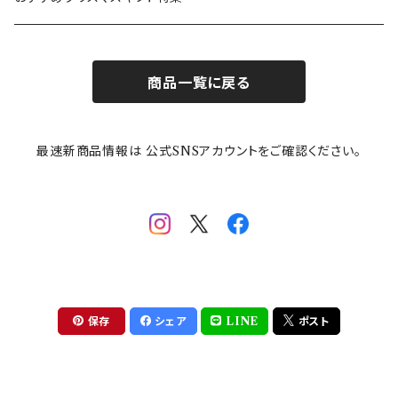
お子様用食器
ちいかわ
日比谷花壇
ユニバーサルプレート
櫛目
商品一覧に戻る
その他
mofusand（モフサンド）
香蘭社
吉祥
メイメイウェア
最速新商品情報は 公式SNSアカウントをご確認ください。
mofsand×日比谷花壇
HANAE MORI(ハナエモリ)
隅切り重箱
SoSo(ソソ）
助六の日常
THE BEATLES(ザ・ビートルズ)
komon(コモン)
旅籠
コウペンちゃん
アニカ・ヒュエット
華日和
わんなり
ちびまる子ちゃんandクレヨンしんちゃん
【山加商店×yaeko】migratory bird
HAPPY DINING(ハッピーダイニング)
プラティコ
保存
シェア
LINE
ポスト
クレヨンしんちゃん
tissage(ティサージュ）
titto(チット)