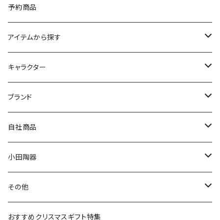
予約商品
アイテムから探す
九谷焼
キャラクター
マグ＆カップ
ムーミン
ブランド
80th記念アイテム
プレート
MOOMIN ANIMATION
LA AMYS(エミーズ)
自社商品
リトルミイの日記念アイテム
ボウル
スヌーピー
LISA LARSON(リサラーソン)
ねこ企画
小田陶器
ガラスウェア
ピーターラビット
LAURA ASHLEY(ローラ アシュレイ)
Cecera(セセラ)
さざなみ
その他
カトラリー
ポケットモンスター
Finlayson(フィンレイソン)
CELEC(セレック)
吉祥
リサイクル食器
おすすめクリスマスギフト特集