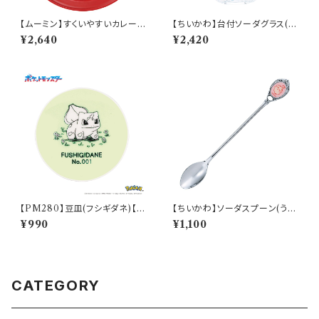
【ムーミン】すくいやすいカレー皿
【ちいかわ】台付ソーダグラス(ハ
（リトルミィ）【MM9000】MM
チワレ)【CKW40】CKW42-81
¥2,640
¥2,420
9002-320
3
【PM280】豆皿(フシギダネ)【D
【ちいかわ】ソーダスプーン(うさ
aily Sketch】PM281-333
ぎ)【CKW40】CKW43-850
¥990
¥1,100
CATEGORY