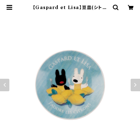
【Gaspard et Lisa】豆皿(シトロ
ン)【LG170】 LG173-333 | yama
ka official shop - 山加商店 公
式オンラインショップ