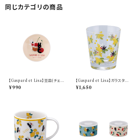
同じカテゴリの商品
【Gaspard et Lisa】豆皿(チェリ
【Gaspard et Lisa】ガラスタン
ー)【LG170】 LG171-333
ブラー(シトロン)【LG170】 LG1
¥990
¥1,650
73-813