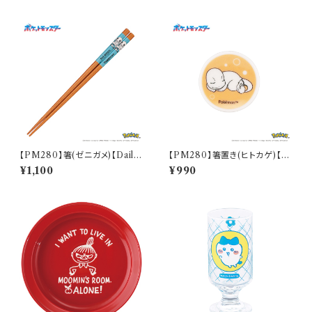
【PM280】箸(ゼニガメ)【Daily
【PM280】箸置き(ヒトカゲ)【D
Sketch】PM283-840
aily Sketch】PM282-402
¥1,100
¥990