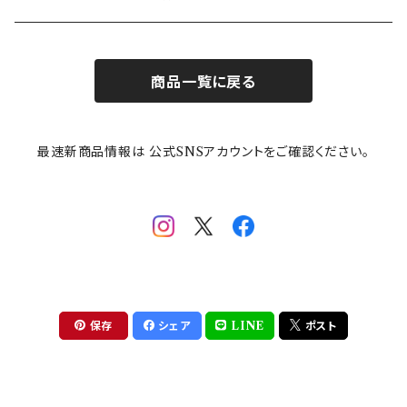
お子様用食器
ちいかわ
日比谷花壇
ユニバーサルプレート
櫛目
商品一覧に戻る
その他
mofusand（モフサンド）
香蘭社
吉祥
メイメイウェア
最速新商品情報は 公式SNSアカウントをご確認ください。
mofsand×日比谷花壇
HANAE MORI(ハナエモリ)
隅切り重箱
SoSo(ソソ）
助六の日常
THE BEATLES(ザ・ビートルズ)
komon(コモン)
旅籠
コウペンちゃん
アニカ・ヒュエット
華日和
わんなり
ちびまる子ちゃんandクレヨンしんちゃん
【山加商店×yaeko】migratory bird
HAPPY DINING(ハッピーダイニング)
プラティコ
保存
シェア
LINE
ポスト
クレヨンしんちゃん
tissage(ティサージュ）
titto(チット)