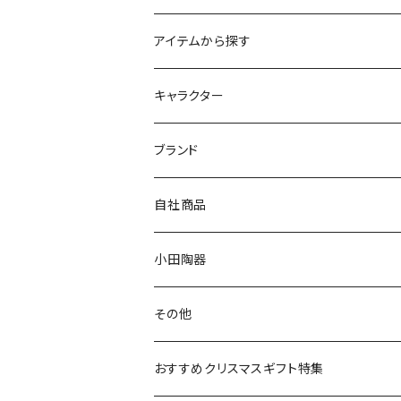
アイテムから探す
九谷焼
キャラクター
マグ＆カップ
ムーミン
ブランド
80th記念アイテム
プレート
MOOMIN ANIMATION
LA AMYS(エミーズ)
自社商品
リトルミイの日記念アイテム
ボウル
スヌーピー
LISA LARSON(リサラーソン)
ねこ企画
小田陶器
ガラスウェア
ピーターラビット
LAURA ASHLEY(ローラ アシュレイ)
Cecera(セセラ)
さざなみ
その他
カトラリー
ポケットモンスター
Finlayson(フィンレイソン)
CELEC(セレック)
吉祥
リサイクル食器
おすすめクリスマスギフト特集