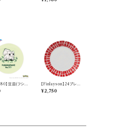
ター】
M9003-11
280】豆皿(フシギ
【Finlayson】24プレー
aily Sketch】P
ト（レッド）【コロナ】
0
¥2,750
-333