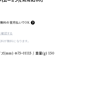
(ムーミン)【MM8200】
料無料の
翌月払いでOK
を確認する
送料が無料になります。
m) Φ75×H115 / 重量(g) 150