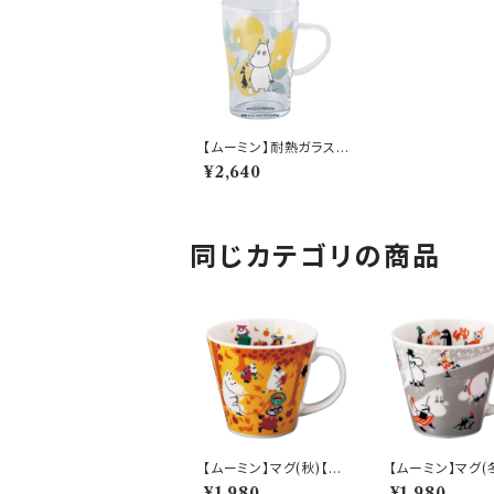
【ムーミン】耐熱ガラスマ
グ(ムーミン)【MM820
¥2,640
0】 MM8201-815
同じカテゴリの商品
【ムーミン】マグ(秋)【M
【ムーミン】マグ(
M9600】MM9603-1
M9600】MM96
¥1,980
¥1,980