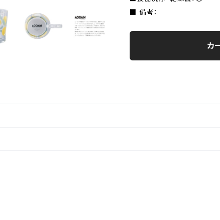
■ 備考：
カ