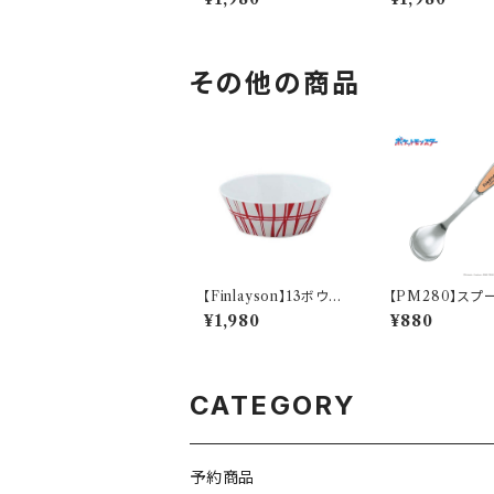
1
1
その他の商品
【Finlayson】13ボウル
【PM280】スプ
（レッド）【コロナ】
トカゲ)【Daily S
¥1,980
¥880
PM282-850
CATEGORY
予約商品