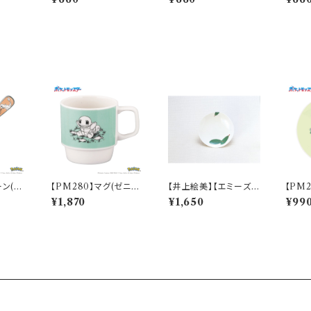
ースター】
コースター】
コース
ーン(ヒ
【PM280】マグ(ゼニガ
【井上絵美】【エミーズ】1
【PM
ketch】
メ)【Daily Sketch】PM
9.5プレート【ベイリー
ダネ)【D
¥1,870
¥1,650
¥99
283-11
フ】AM20-1-T22
M281