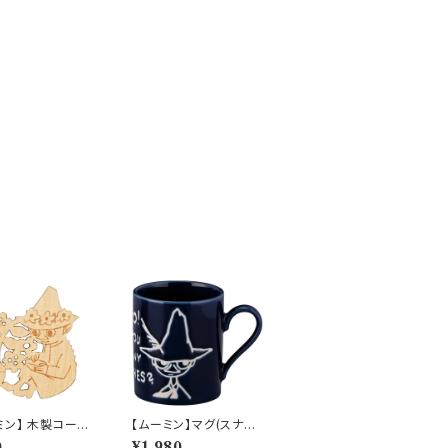
ミン】 木製コース
【ムーミン】マグ(スナフ
スナフキン）【木製
キン）【MM9000】M
0
¥1,980