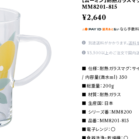
【ムーミン】耐熱ガラスマグ
MM8201-815
¥2,640
なら
手数
別途送料がかかります。
送料
¥5,500以上のご注文で国内
■ 仕様：耐熱ガラスマグ：サイズ(m
/ 内容量(満水ml) 350
■総重量：200g
■ 材質：耐熱ガラス
■ 生産国：日本
■ シリーズ番：MM8200
■ 品番：MM8201-815
■電子レンジ：〇
■食器洗浄・乾燥機：〇