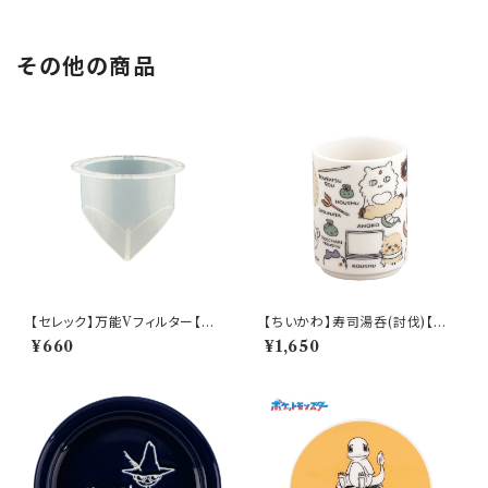
その他の商品
【セレック】万能Vフィルター【C-
【ちいかわ】寿司湯呑(討伐)【CK
V-2WM】
W50】CKW52-327
¥660
¥1,650