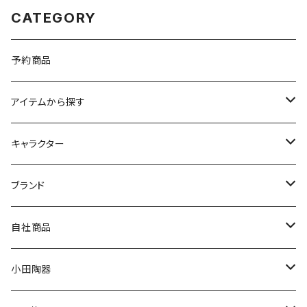
CATEGORY
予約商品
アイテムから探す
九谷焼
キャラクター
マグ＆カップ
ムーミン
ブランド
80th記念アイテム
プレート
MOOMIN ANIMATION
LA AMYS(エミーズ)
自社商品
リトルミイの日記念アイテム
ボウル
スヌーピー
LISA LARSON(リサラーソン)
ねこ企画
小田陶器