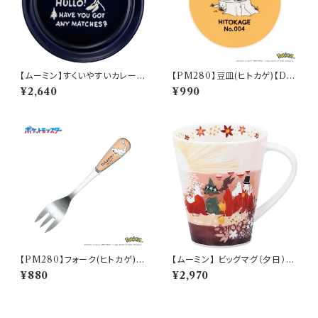
【ムーミン】すくいやすいカレー皿
【PM280】豆皿(ヒトカゲ)【Dail
（スナフキン）【MM9000】MM
y Sketch】PM282-333
¥2,640
¥990
9003-320
【PM280】フォーク(ヒトカゲ)
【ムーミン】 ビッグマグ（夕日）
【Daily Sketch】PM282-851
【MM3200】
¥880
¥2,970