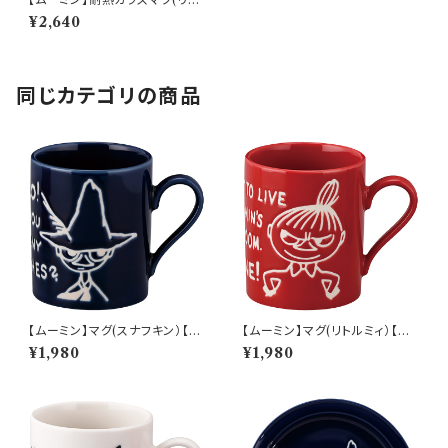
ルミイ)【MM8200】 MM820
¥2,640
2-815
同じカテゴリの商品
【ムーミン】マグ(スナフキン）【M
【ムーミン】マグ(リトルミィ）【M
M9000】MM9003-11
M9000】MM9002-11
¥1,980
¥1,980