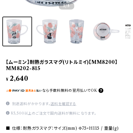
1
/5
【ムーミン】耐熱ガラスマグ(リトルミイ)【MM8200】
MM8202-815
2,640
¥
なら
手数料無料の
翌月払いでOK
別途送料がかかります。
送料を確認する
¥5,500以上のご注文で国内送料が無料になります。
■ 仕様：耐熱ガラスマグ：サイズ(mm) Φ75×H115 / 重量(g)