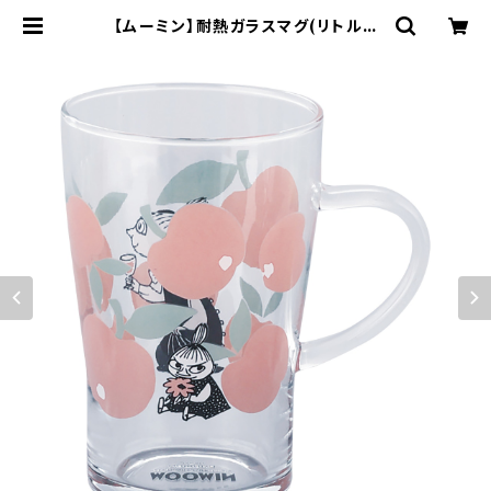
【ムーミン】耐熱ガラスマグ(リトルミ
イ)【MM8200】 MM8202-815 | y
amaka official shop - 山加商
店 公式オンラインショップ