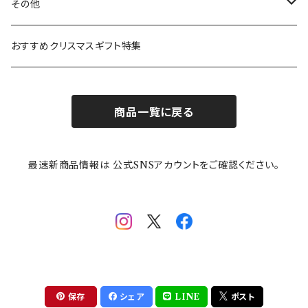
ガラスウェア
ピーターラビット
LAURA ASHLEY(ローラ アシュレイ)
Cecera(セセラ)
さざなみ
その他
カトラリー
ポケットモンスター
Finlayson(フィンレイソン)
CELEC(セレック)
吉祥
リサイクル食器
おすすめクリスマスギフト特集
お子様用食器
ちいかわ
日比谷花壇
ユニバーサルプレート
櫛目
商品一覧に戻る
その他
mofusand（モフサンド）
香蘭社
吉祥
メイメイウェア
最速新商品情報は 公式SNSアカウントをご確認ください。
mofsand×日比谷花壇
HANAE MORI(ハナエモリ)
隅切り重箱
SoSo(ソソ）
助六の日常
THE BEATLES(ザ・ビートルズ)
komon(コモン)
旅籠
コウペンちゃん
アニカ・ヒュエット
華日和
わんなり
ちびまる子ちゃんandクレヨンしんちゃん
【山加商店×yaeko】migratory bird
HAPPY DINING(ハッピーダイニング)
プラティコ
保存
シェア
LINE
ポスト