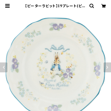
【ピーターラビット】19プレート(ピー
ター)【PR650】 PR651-330 | ya
maka official shop - 山加商店
公式オンラインショップ