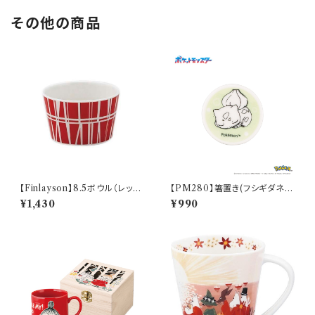
その他の商品
【Finlayson】8.5ボウル（レッ
【PM280】箸置き(フシギダネ)
ド）【コロナ】
【Daily Sketch】PM281-402
¥1,430
¥990