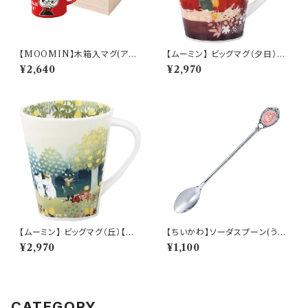
【MOOMIN】木箱入マグ(アイ
【ムーミン】 ビッグマグ（夕日）
ムリトルミイ)【MM16000】M
【MM3200】
¥2,640
¥2,970
M16001-11H
【ムーミン】 ビッグマグ（丘）【M
【ちいかわ】ソーダスプーン(うさ
M3200】MM3201-35
ぎ)【CKW40】CKW43-850
¥2,970
¥1,100
CATEGORY