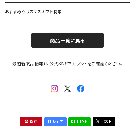
カトラリー
ポケットモンスター
Finlayson(フィンレイソン)
CELEC(セレック)
吉祥
リサイクル食器
おすすめクリスマスギフト特集
お子様用食器
ちいかわ
日比谷花壇
ユニバーサルプレート
櫛目
商品一覧に戻る
その他
mofusand（モフサンド）
香蘭社
吉祥
メイメイウェア
最速新商品情報は 公式SNSアカウントをご確認ください。
mofsand×日比谷花壇
HANAE MORI(ハナエモリ)
隅切り重箱
SoSo(ソソ）
助六の日常
THE BEATLES(ザ・ビートルズ)
komon(コモン)
旅籠
コウペンちゃん
アニカ・ヒュエット
華日和
わんなり
ちびまる子ちゃんandクレヨンしんちゃん
【山加商店×yaeko】migratory bird
HAPPY DINING(ハッピーダイニング)
プラティコ
保存
シェア
LINE
ポスト