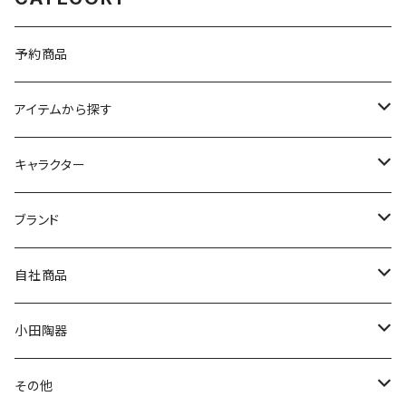
予約商品
アイテムから探す
九谷焼
キャラクター
マグ＆カップ
ムーミン
ブランド
80th記念アイテム
プレート
MOOMIN ANIMATION
LA AMYS(エミーズ)
自社商品
リトルミイの日記念アイテム
ボウル
スヌーピー
LISA LARSON(リサラーソン)
ねこ企画
小田陶器
ガラスウェア
ピーターラビット
LAURA ASHLEY(ローラ アシュレイ)
Cecera(セセラ)
さざなみ
その他