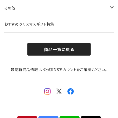
ガラスウェア
ピーターラビット
LAURA ASHLEY(ローラ アシュレイ)
Cecera(セセラ)
さざなみ
その他
カトラリー
ポケットモンスター
Finlayson(フィンレイソン)
CELEC(セレック)
吉祥
リサイクル食器
おすすめクリスマスギフト特集
お子様用食器
ちいかわ
日比谷花壇
ユニバーサルプレート
櫛目
商品一覧に戻る
その他
mofusand（モフサンド）
香蘭社
吉祥
メイメイウェア
最速新商品情報は 公式SNSアカウントをご確認ください。
mofsand×日比谷花壇
HANAE MORI(ハナエモリ)
隅切り重箱
SoSo(ソソ）
助六の日常
THE BEATLES(ザ・ビートルズ)
komon(コモン)
旅籠
コウペンちゃん
アニカ・ヒュエット
華日和
わんなり