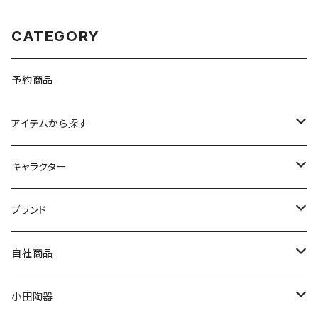
CATEGORY
予約商品
アイテムから探す
九谷焼
キャラクター
マグ＆カップ
ムーミン
ブランド
80th記念アイテム
プレート
MOOMIN ANIMATION
LA AMYS(エミーズ)
自社商品
リトルミイの日記念アイテム
ボウル
スヌーピー
LISA LARSON(リサラーソン)
ねこ企画
小田陶器