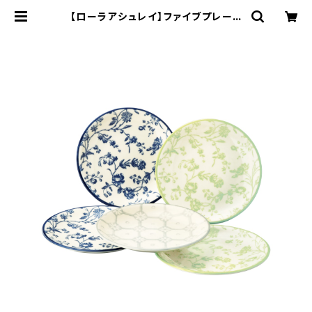
【ローラアシュレイ】ファイブプレート
セット【LA110】LA110-57 | yama
ka official shop - 山加商店 公
式オンラインショップ