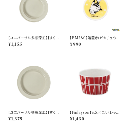
【ユニバーサル多様深皿】【すくい
【PM280】箸置き(ピカチュウ)
やすいうつわ】16.5cm ディープ
【Daily Sketch】PM284-402
¥1,155
¥990
プレート（ホワイト）【NB10】
【ユニバーサル多様深皿】【すくい
【Finlayson】8.5ボウル（レッ
やすいうつわ】19cm ディーププ
ド）【コロナ】
¥1,375
¥1,430
レート（ホワイト）【NB10】