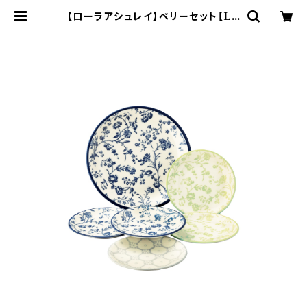
【ローラアシュレイ】ベリーセット【LA
110】LA110-52 | yamaka offici
al shop - 山加商店 公式オンライン
ショップ