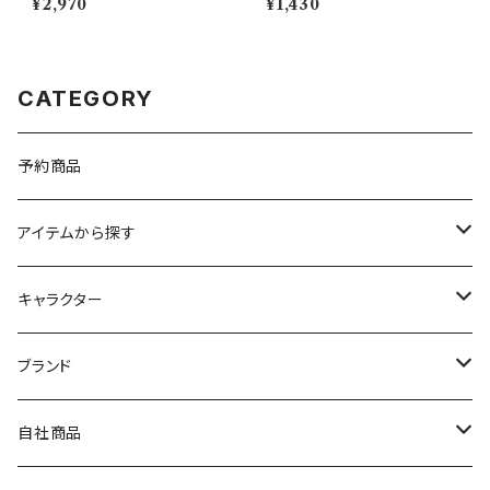
¥2,970
¥1,430
CATEGORY
予約商品
アイテムから探す
九谷焼
キャラクター
マグ＆カップ
ムーミン
ブランド
80th記念アイテム
プレート
MOOMIN ANIMATION
LA AMYS(エミーズ)
自社商品