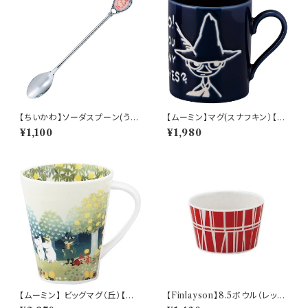
【ちいかわ】ソーダスプーン(うさ
【ムーミン】マグ(スナフキン）【M
ぎ)【CKW40】CKW43-850
M9000】MM9003-11
¥1,100
¥1,980
【ムーミン】 ビッグマグ（丘）【M
【Finlayson】8.5ボウル（レッ
M3200】MM3201-35
ド）【コロナ】