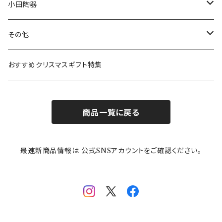
リトルミイの日記念アイテム
ボウル
スヌーピー
LISA LARSON(リサラーソン)
ねこ企画
小田陶器
ガラスウェア
ピーターラビット
LAURA ASHLEY(ローラ アシュレイ)
Cecera(セセラ)
さざなみ
その他
カトラリー
ポケットモンスター
Finlayson(フィンレイソン)
CELEC(セレック)
吉祥
リサイクル食器
おすすめクリスマスギフト特集
お子様用食器
ちいかわ
日比谷花壇
ユニバーサルプレート
櫛目
商品一覧に戻る
その他
mofusand（モフサンド）
香蘭社
吉祥
メイメイウェア
最速新商品情報は 公式SNSアカウントをご確認ください。
mofsand×日比谷花壇
HANAE MORI(ハナエモリ)
隅切り重箱
SoSo(ソソ）
助六の日常
THE BEATLES(ザ・ビートルズ)
komon(コモン)
旅籠
コウペンちゃん
アニカ・ヒュエット
華日和
わんなり