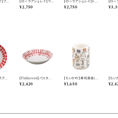
イ】ファ
【ローラアシュレイ】ペア
【ローラアシュレイ】トリ
【ロー
【LA1
マグセット【LA110】LA1
オレンジセット【LA110】
ジ3点セ
¥2,750
¥2,750
¥3,3
10-13
LA110-82−S3
A110
.5プレ
【Finlayson】パスタプ
【ちいかわ】寿司湯呑(日
【ちい
ロナ】
レート（レッド）【コロナ】
常)【CKW50】CKW51
グラス
¥2,420
¥1,650
¥2,4
-327
0】CK