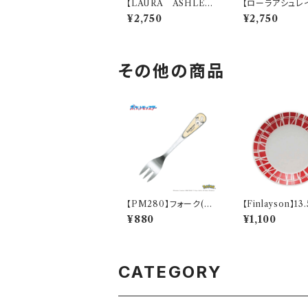
【LAURA ASHLEY】
【ローラアシュレ
ペアマグセット【LA40】
イブプレートセット
¥2,750
¥2,750
LA40-13
10】LA110-57
その他の商品
【PM280】フォーク(ピ
【Finlayson】13
カチュウ)【Daily Sketc
ート（レッド）【コ
¥880
¥1,100
h】PM284-851
CATEGORY