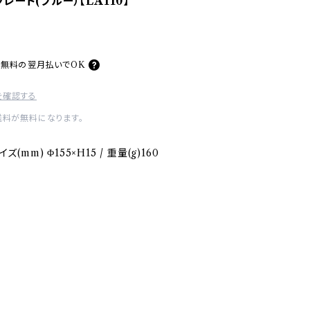
プレート(ブルー）【LA110】
料無料の
翌月払いでOK
を確認する
送料が無料になります。
(mm) Φ155×H15 / 重量(g)160