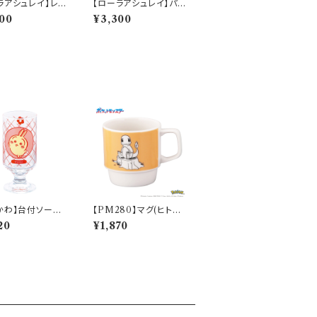
ラアシュレイ】レン
【ローラアシュレイ】パス
ット【LA110】L
タプレートセット【LA11
00
¥3,300
-82−3
0】LA110-184
かわ】台付ソーダ
【PM280】マグ(ヒトカ
(うさぎ)【CKW4
ゲ)【Daily Sketch】P
20
¥1,870
W43-813
M282-11