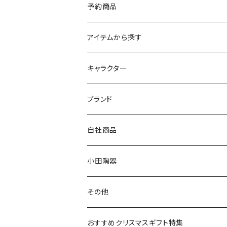
予約商品
アイテムから探す
九谷焼
キャラクター
マグ＆カップ
ムーミン
ブランド
80th記念アイテム
プレート
MOOMIN ANIMATION
LA AMYS(エミーズ)
自社商品
リトルミイの日記念アイテム
ボウル
スヌーピー
LISA LARSON(リサラーソン)
ねこ企画
小田陶器
ガラスウェア
ピーターラビット
LAURA ASHLEY(ローラ アシュレイ)
Cecera(セセラ)
さざなみ
その他
カトラリー
ポケットモンスター
Finlayson(フィンレイソン)
CELEC(セレック)
吉祥
リサイクル食器
おすすめクリスマスギフト特集