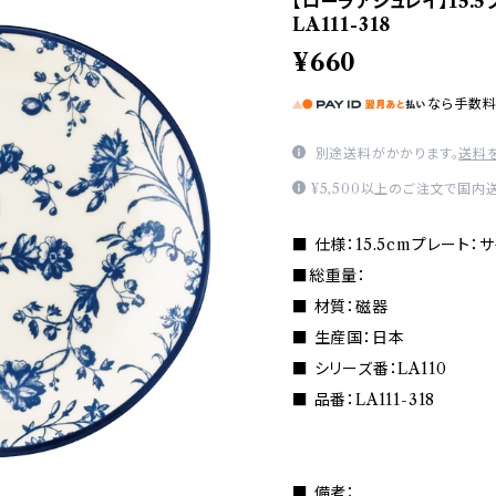
【ローラアシュレイ】15.5
LA111-318
¥660
なら
手数
別途送料がかかります。
送料
¥5,500以上のご注文で国内
■ 仕様：15.5cmプレート：サイズ
■総重量：
■ 材質：磁器
■ 生産国：日本
■ シリーズ番：LA110
■ 品番：LA111-318
■ 備考：