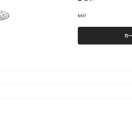
660
カ