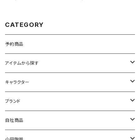
CATEGORY
予約商品
アイテムから探す
九谷焼
キャラクター
マグ＆カップ
ムーミン
ブランド
80th記念アイテム
プレート
MOOMIN ANIMATION
LA AMYS(エミーズ)
自社商品
リトルミイの日記念アイテム
ボウル
スヌーピー
LISA LARSON(リサラーソン)
ねこ企画
小田陶器