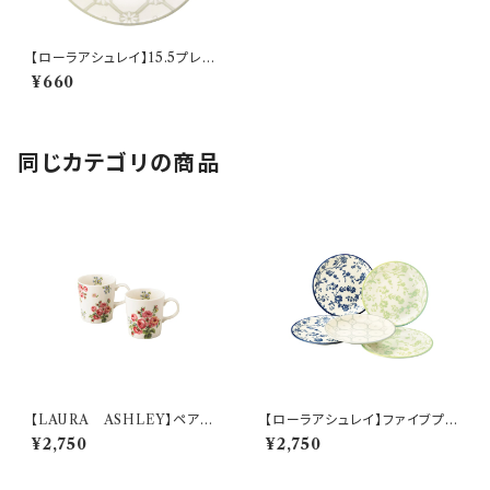
【ローラアシュレイ】15.5プレー
ト（グレー）【LA110】LA113-31
¥660
8
同じカテゴリの商品
【LAURA ASHLEY】ペアマ
【ローラアシュレイ】ファイブプレ
グセット【LA40】LA40-13
ートセット【LA110】LA110-57
¥2,750
¥2,750