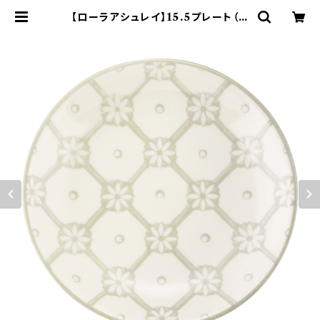
【ローラアシュレイ】15.5プレート（グ
レー）【LA110】LA113-318 | yama
ka official shop - 山加商店 公
式オンラインショップ