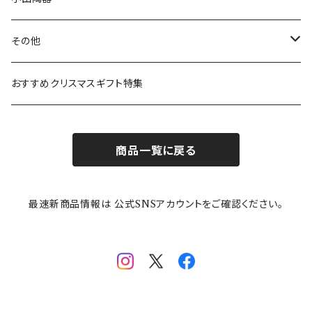
ガラスウェア
ピーターラビット
LAURA ASHLEY(ローラ アシュレイ)
Cecera(セセラ)
さざなみ
その他
カトラリー
ポケットモンスター
Finlayson(フィンレイソン)
CELEC(セレック)
吉祥
リサイクル食器
おすすめクリスマスギフト特集
お子様用食器
ちいかわ
日比谷花壇
ユニバーサルプレート
櫛目
商品一覧に戻る
その他
mofusand（モフサンド）
香蘭社
吉祥
メイメイウェア
最速新商品情報は 公式SNSアカウントをご確認ください。
mofsand×日比谷花壇
HANAE MORI(ハナエモリ)
隅切り重箱
SoSo(ソソ）
助六の日常
THE BEATLES(ザ・ビートルズ)
komon(コモン)
旅籠
コウペンちゃん
アニカ・ヒュエット
華日和
わんなり