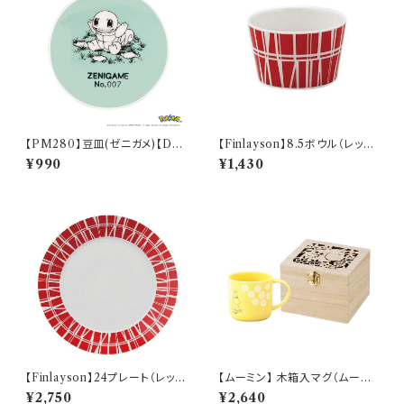
【PM280】豆皿(ゼニガメ)【Dail
【Finlayson】8.5ボウル（レッ
y Sketch】PM283-333
ド）【コロナ】
¥990
¥1,430
【Finlayson】24プレート（レッ
【ムーミン】 木箱入マグ（ムーミ
ド）【コロナ】
ン）【MM950】
¥2,750
¥2,640