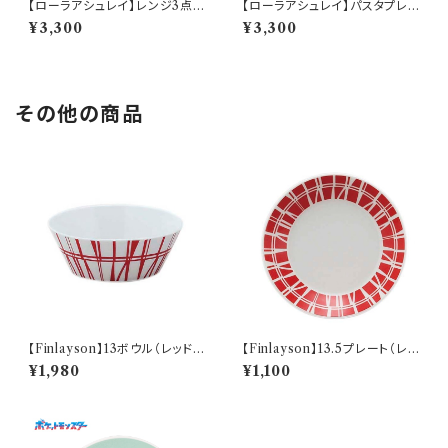
【ローラアシュレイ】レンジ3点セ
【ローラアシュレイ】パスタプレ
ット【LA110】LA110-82−3
ートセット【LA110】LA110-184
¥3,300
¥3,300
その他の商品
【Finlayson】13ボウル（レッド）
【Finlayson】13.5プレート（レッ
【コロナ】
ド）【コロナ】
¥1,980
¥1,100