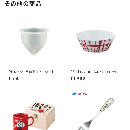
その他の商品
【セレック】万能Vフィルター【C-
【Finlayson】13ボウル（レッド）
V-2WM】
【コロナ】
¥660
¥1,980