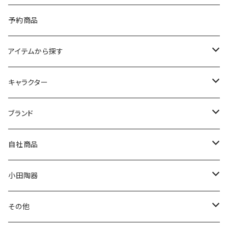
予約商品
アイテムから探す
九谷焼
キャラクター
マグ＆カップ
ムーミン
ブランド
80th記念アイテム
プレート
MOOMIN ANIMATION
LA AMYS(エミーズ)
自社商品
リトルミイの日記念アイテム
ボウル
スヌーピー
LISA LARSON(リサラーソン)
ねこ企画
小田陶器
ガラスウェア
ピーターラビット
LAURA ASHLEY(ローラ アシュレイ)
Cecera(セセラ)
さざなみ
その他