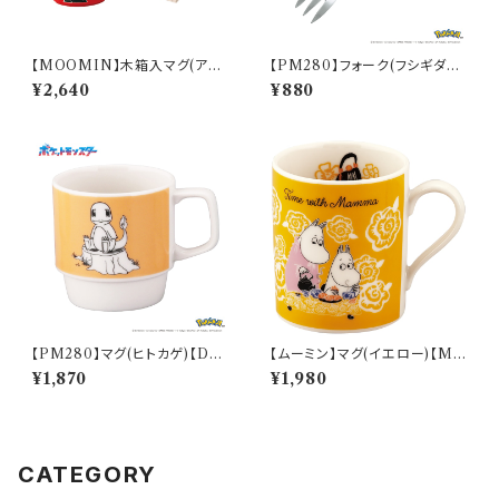
【MOOMIN】木箱入マグ(アイ
【PM280】フォーク(フシギダネ)
ムリトルミイ)【MM16000】M
【Daily Sketch】PM281-851
¥2,640
¥880
M16001-11H
【PM280】マグ(ヒトカゲ)【Dail
【ムーミン】マグ(イエロー)【M
y Sketch】PM282-11
M9500】MM9501-11
¥1,870
¥1,980
CATEGORY