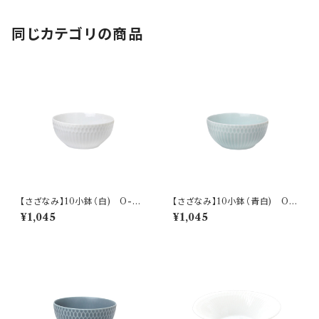
同じカテゴリの商品
【さざなみ】10小鉢（白) O-M
【さざなみ】10小鉢（青白) O-
47501
M47502
¥1,045
¥1,045