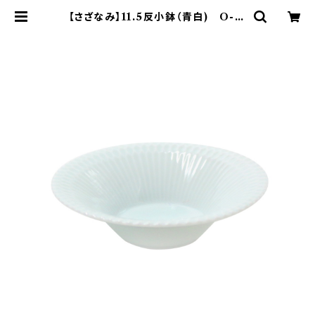
【さざなみ】11.5反小鉢（青白) O-M
43302 | yamaka official shop
- 山加商店 公式オンラインショップ