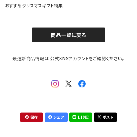
カトラリー
ポケットモンスター
Finlayson(フィンレイソン)
CELEC(セレック)
吉祥
リサイクル食器
おすすめクリスマスギフト特集
お子様用食器
ちいかわ
日比谷花壇
ユニバーサルプレート
櫛目
商品一覧に戻る
その他
mofusand（モフサンド）
香蘭社
吉祥
メイメイウェア
最速新商品情報は 公式SNSアカウントをご確認ください。
mofsand×日比谷花壇
HANAE MORI(ハナエモリ)
隅切り重箱
SoSo(ソソ）
助六の日常
THE BEATLES(ザ・ビートルズ)
komon(コモン)
旅籠
コウペンちゃん
アニカ・ヒュエット
華日和
わんなり
ちびまる子ちゃんandクレヨンしんちゃん
【山加商店×yaeko】migratory bird
HAPPY DINING(ハッピーダイニング)
プラティコ
保存
シェア
LINE
ポスト
クレヨンしんちゃん
tissage(ティサージュ）
titto(チット)