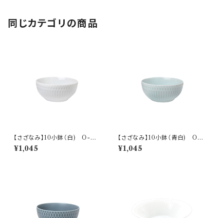
同じカテゴリの商品
【さざなみ】10小鉢（白) O-M
【さざなみ】10小鉢（青白) O-
47501
M47502
¥1,045
¥1,045