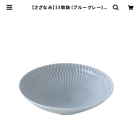
【さざなみ】13取鉢（ブルーグレー)
O-M43203 | yamaka official
shop - 山加商店 公式オンラインシ
ョップ