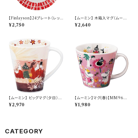
【Finlayson】24プレート（レッ
【ムーミン】 木箱入マグ（ムーミ
ド）【コロナ】
ン）【MM950】
¥2,750
¥2,640
【ムーミン】 ビッグマグ（夕日）
【ムーミン】マグ(春)【MM960
【MM3200】
0】MM9601-11
¥2,970
¥1,980
CATEGORY