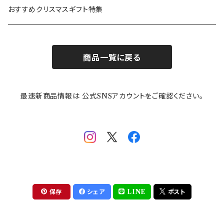
カトラリー
ポケットモンスター
Finlayson(フィンレイソン)
CELEC(セレック)
吉祥
リサイクル食器
おすすめクリスマスギフト特集
お子様用食器
ちいかわ
日比谷花壇
ユニバーサルプレート
櫛目
商品一覧に戻る
その他
mofusand（モフサンド）
香蘭社
吉祥
メイメイウェア
最速新商品情報は 公式SNSアカウントをご確認ください。
mofsand×日比谷花壇
HANAE MORI(ハナエモリ)
隅切り重箱
SoSo(ソソ）
助六の日常
THE BEATLES(ザ・ビートルズ)
komon(コモン)
旅籠
コウペンちゃん
アニカ・ヒュエット
華日和
わんなり
ちびまる子ちゃんandクレヨンしんちゃん
【山加商店×yaeko】migratory bird
HAPPY DINING(ハッピーダイニング)
プラティコ
保存
シェア
LINE
ポスト
クレヨンしんちゃん
tissage(ティサージュ）
titto(チット)