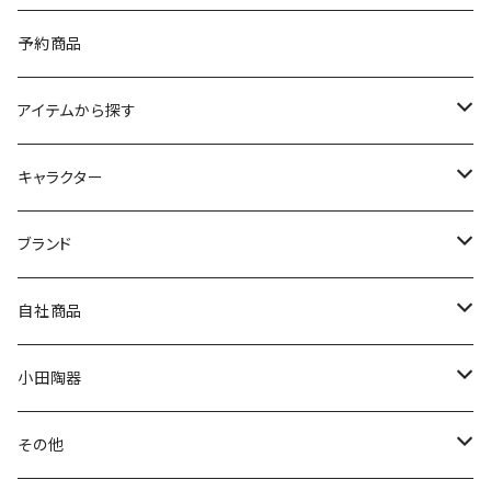
予約商品
アイテムから探す
九谷焼
キャラクター
マグ＆カップ
ムーミン
ブランド
80th記念アイテム
プレート
MOOMIN ANIMATION
LA AMYS(エミーズ)
自社商品
リトルミイの日記念アイテム
ボウル
スヌーピー
LISA LARSON(リサラーソン)
ねこ企画
小田陶器
ガラスウェア
ピーターラビット
LAURA ASHLEY(ローラ アシュレイ)
Cecera(セセラ)
さざなみ
その他