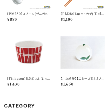
【PM280】スプーン(ゼニガメ)
【PM280】箸(ヒトカゲ)【Daily
【Daily Sketch】PM283-850
Sketch】PM282-840
¥880
¥1,100
【Finlayson】8.5ボウル（レッ
【井上絵美】【エミーズ】19.5プレ
ド）【コロナ】
ート【ベイリーフ】AM20-1-T2
¥1,430
¥1,650
2
CATEGORY