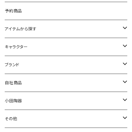
予約商品
アイテムから探す
九谷焼
キャラクター
マグ＆カップ
ムーミン
ブランド
80th記念アイテム
プレート
MOOMIN ANIMATION
LA AMYS(エミーズ)
自社商品
リトルミイの日記念アイテム
ボウル
スヌーピー
LISA LARSON(リサラーソン)
ねこ企画
小田陶器
ガラスウェア
ピーターラビット
LAURA ASHLEY(ローラ アシュレイ)
Cecera(セセラ)
さざなみ
その他