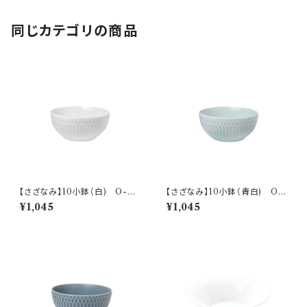
同じカテゴリの商品
【さざなみ】10小鉢（白) O-M
【さざなみ】10小鉢（青白) O-
47501
M47502
¥1,045
¥1,045