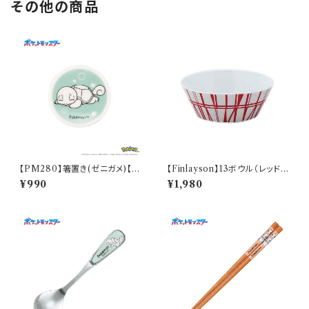
その他の商品
【PM280】箸置き(ゼニガメ)【D
【Finlayson】13ボウル（レッド）
aily Sketch】PM283-402
【コロナ】
¥990
¥1,980