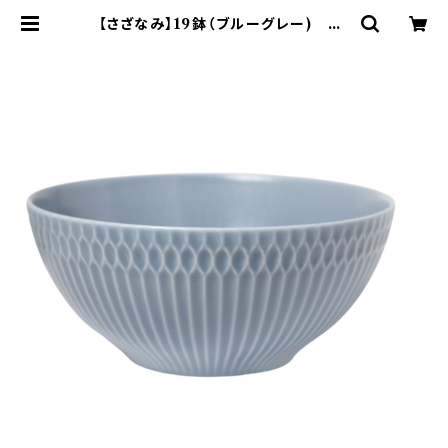
【さざなみ】19鉢（ブルーグレー) O-
M47103 | yamaka official sho
p - 山加商店 公式オンラインショップ