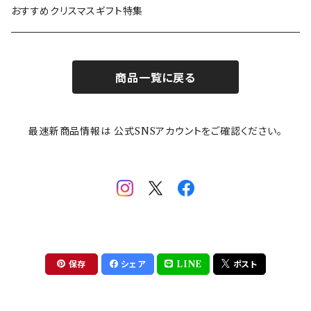
カトラリー
ポケットモンスター
Finlayson(フィンレイソン)
CELEC(セレック)
吉祥
リサイクル食器
おすすめクリスマスギフト特集
お子様用食器
ちいかわ
日比谷花壇
ユニバーサルプレート
櫛目
商品一覧に戻る
その他
mofusand（モフサンド）
香蘭社
吉祥
メイメイウェア
最速新商品情報は 公式SNSアカウントをご確認ください。
mofsand×日比谷花壇
HANAE MORI(ハナエモリ)
隅切り重箱
SoSo(ソソ）
助六の日常
THE BEATLES(ザ・ビートルズ)
komon(コモン)
旅籠
コウペンちゃん
アニカ・ヒュエット
華日和
わんなり
ちびまる子ちゃんandクレヨンしんちゃん
【山加商店×yaeko】migratory bird
HAPPY DINING(ハッピーダイニング)
プラティコ
保存
シェア
LINE
ポスト
クレヨンしんちゃん
tissage(ティサージュ）
titto(チット)