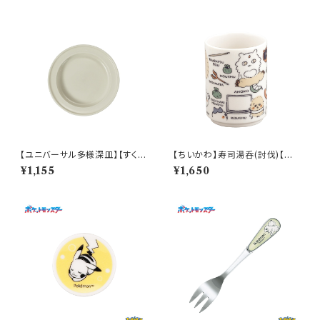
【ユニバーサル多様深皿】【すくい
【ちいかわ】寿司湯呑(討伐)【CK
やすいうつわ】16.5cm ディープ
W50】CKW52-327
¥1,155
¥1,650
プレート（ホワイト）【NB10】