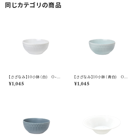
同じカテゴリの商品
【さざなみ】10小鉢（白) O-M
【さざなみ】10小鉢（青白) O-
47501
M47502
¥1,045
¥1,045