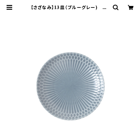
【さざなみ】13皿（ブルーグレー) O-
M47203 | yamaka official sh
op - 山加商店 公式オンラインショッ
プ