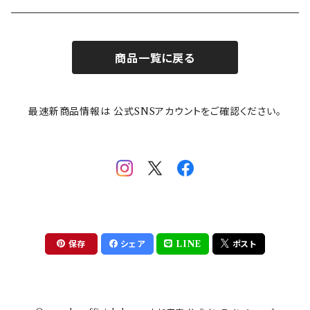
お子様用食器
ちいかわ
日比谷花壇
ユニバーサルプレート
櫛目
商品一覧に戻る
その他
mofusand（モフサンド）
香蘭社
吉祥
メイメイウェア
最速新商品情報は 公式SNSアカウントをご確認ください。
mofsand×日比谷花壇
HANAE MORI(ハナエモリ)
隅切り重箱
SoSo(ソソ）
助六の日常
THE BEATLES(ザ・ビートルズ)
komon(コモン)
旅籠
コウペンちゃん
アニカ・ヒュエット
華日和
わんなり
ちびまる子ちゃんandクレヨンしんちゃん
【山加商店×yaeko】migratory bird
HAPPY DINING(ハッピーダイニング)
プラティコ
保存
シェア
LINE
ポスト
クレヨンしんちゃん
tissage(ティサージュ）
titto(チット)