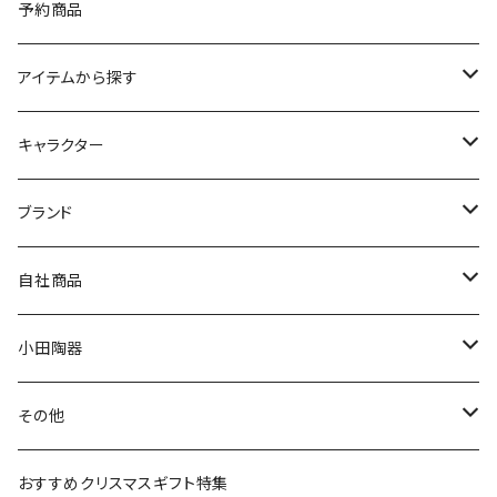
予約商品
アイテムから探す
九谷焼
キャラクター
マグ＆カップ
ムーミン
ブランド
80th記念アイテム
プレート
MOOMIN ANIMATION
LA AMYS(エミーズ)
自社商品
リトルミイの日記念アイテム
ボウル
スヌーピー
LISA LARSON(リサラーソン)
ねこ企画
小田陶器
ガラスウェア
ピーターラビット
LAURA ASHLEY(ローラ アシュレイ)
Cecera(セセラ)
さざなみ
その他
カトラリー
ポケットモンスター
Finlayson(フィンレイソン)
CELEC(セレック)
吉祥
リサイクル食器
おすすめクリスマスギフト特集