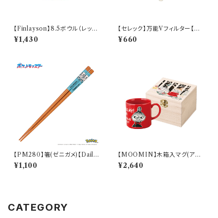
【Finlayson】8.5ボウル（レッ
【セレック】万能Vフィルター【C-
ド）【コロナ】
V-2WM】
¥1,430
¥660
【PM280】箸(ゼニガメ)【Daily
【MOOMIN】木箱入マグ(アイ
Sketch】PM283-840
ムリトルミイ)【MM16000】M
¥1,100
¥2,640
M16001-11H
CATEGORY