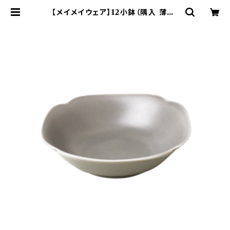
【メイメイウェア】12小鉢（隅入 薄灰)
O-M45505 | yamaka officia
l shop - 山加商店 公式オンライン
ショップ