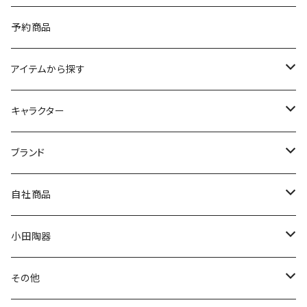
予約商品
アイテムから探す
九谷焼
キャラクター
マグ＆カップ
ムーミン
ブランド
80th記念アイテム
プレート
MOOMIN ANIMATION
LA AMYS(エミーズ)
自社商品
リトルミイの日記念アイテム
ボウル
スヌーピー
LISA LARSON(リサラーソン)
ねこ企画
小田陶器
ガラスウェア
ピーターラビット
LAURA ASHLEY(ローラ アシュレイ)
Cecera(セセラ)
さざなみ
その他