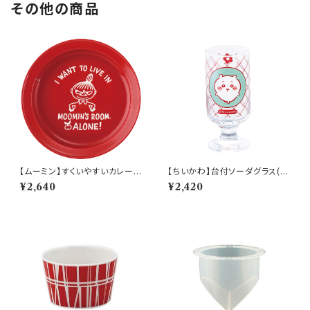
その他の商品
【ムーミン】すくいやすいカレー皿
【ちいかわ】台付ソーダグラス(ち
（リトルミィ）【MM9000】MM
いかわ)【CKW40】CKW41-81
¥2,640
¥2,420
9002-320
3