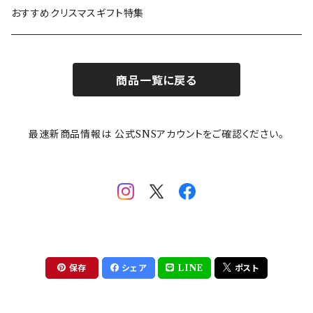
カトラリー
ポケットモンスター
Finlayson(フィンレイソン)
CELEC(セレック)
吉祥
リサイクル食器
おすすめクリスマスギフト特集
お子様用食器
ちいかわ
日比谷花壇
ユニバーサルプレート
櫛目
商品一覧に戻る
その他
mofusand（モフサンド）
香蘭社
吉祥
メイメイウェア
最速新商品情報は 公式SNSアカウントをご確認ください。
mofsand×日比谷花壇
HANAE MORI(ハナエモリ)
隅切り重箱
SoSo(ソソ）
助六の日常
THE BEATLES(ザ・ビートルズ)
komon(コモン)
旅籠
コウペンちゃん
アニカ・ヒュエット
華日和
わんなり
ちびまる子ちゃんandクレヨンしんちゃん
【山加商店×yaeko】migratory bird
HAPPY DINING(ハッピーダイニング)
プラティコ
保存
シェア
LINE
ポスト
クレヨンしんちゃん
tissage(ティサージュ）
titto(チット)